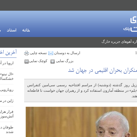
خانه
اسناد
م
ره آهوهای جزیره خارگ
آخرین اخب
ارسال به دوستان
نسخه چاپی
بزرگ نمایی
کوچک نمایی
اروپا در 
 منکران بحران اقلیمی در جهان شد
«ال نینو»
خشکسالی 
برزیل روز گذشته (دوشنبه) از مراسم افتتاحیه رسمی سی‌امین کنفرانس
رویارویی 
 سازمان ملل (کاپ۳۰) در شهر «بلم» در منطقه آمازون استفاده کرد و از رهبران جهان خواست تا قاطعانه
ند.
ژاپن در 
فرار هزار
آتش‌سوزی
طوفان در
شدند