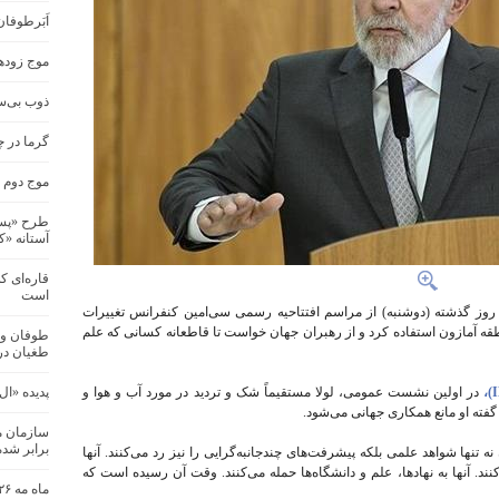
اَبَرطوفا
موج زودهن
ذوب بی‌س
گرما در چند ش
موج دوم گ
طرح «پسما
آستانه «کاپ
قاره‌ای ک
است
یل روز گذشته (دوشنبه) از مراسم افتتاحیه رسمی سی‌امین کنفرانس تغییرات
در شهر «بلم» در منطقه آمازون استفاده کرد و از رهبران جهان خواست تا قاطعانه کسانی که علم
طوفان و 
طغیان در
در اولین نشست عمومی، لولا مستقیماً شک و تردید در مورد آب و هوا و
پدیده «ال
ته او مانع همکاری جهانی می‌شود.
برابر شد
 تنها شواهد علمی بلکه پیشرفت‌های چندجانبه‌گرایی را نیز رد می‌کنند. آنها
نند. آنها به نهادها، علم و دانشگاه‌ها حمله می‌کنند. وقت آن رسیده است که