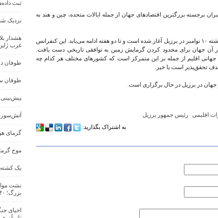
ثبت داده‌
 برجسته بزرگترین اقتصادهای جهان از جمله ایالات متحده، چین و هند به
نزدیک شد
هشدار بلا
سی‌امین کنفرانس جهانی اقلیم (COP30) از روز گذشته ۱۰ نوامبر در برزیل آغاز شده است و تا دو هفته ادامه می‌یابد. این کنفرانس
غرب ژاپن
در آن جهان برای محدود کردن گرمایش زمین به توافقی تاریخی دست یافت.
س جهانی اقلیم از جمله بر این متمرکز است که کشورهای مختلف هر کدام چه
طوفان در 
هدف تحقق‌پذیر است یا خیر.
طوفان سه
پیش‌بینی س
ات اقلیمی
رئیس جمهور برزیل
آتش‌سوزی
به اشتراک بگذارید:
گرمای هو
موج گرما در ج
یک کشته و ۱۷ مفقود در اثر سیل در جنو
نشت مواد
بزرگ؛ ۴۰ هزار نفر تخلیه شدند
احیای جنگ
تاب‌آوری 