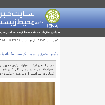
پاسخ سازمان حفاظت محیط زیست به اخباری دربا
کد مطلب:
33207
تاریخ انتشار:
1404/08/20 - 15:06
رئیس جمهور برزیل خواستار مقابله با
«لوئیز ایناسیو لولا دا سیلوا»، رئیس جمهور 
تغییرات اقلیمی
کسانی که علم اقلیم را رد می‌کنند، «شکست» ده