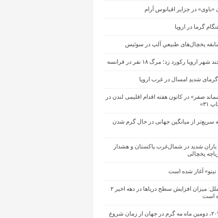
ن «باوی» در جزایر اقیانوس آرام
گام گرما در اروپا
ابقه یخچال‌های طبیعیِ آلپ در سوئیس
هر اروپا رکورد زد؛ مرگ ۱۸ نفر در فرانسه
رمای شدیدِ امسال در غرب اروپا
ند صفر» در کانون هفته اقدام اقلیمی لندن در
 ۳۱»
ه سریع‌تر از میانگین جهانی در حال گرم شدن
باران شدید در شمال‌غرب پاکستان و هشدار
یاچه یخچالی
 نینو» آغاز شده است
سازمان ملل: میزان افزایش سطح دریاها در دهه اخیر ۲
ه است
ماه مه ۲۰۲۶، دومین ماه مه گرم در جهان از زمان شروع