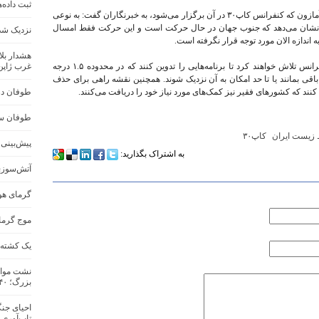
ثبت داده‌
کوریا دو لاگو در «بلم»، شهری در جنگل‌های بارانی آمازون که کنفرانس کاپ۳۰ در آن برگزار می‌شود، به خبرنگاران گفت: به نوعی
نشان می‌دهد که جنوب جهان در حال حرکت است و این حرکت فقط امسال
نزدیک شد
ندازه الان مورد توجه قرار نگرفته است.
هشدار بلا
وزرا و مقامات عالی‌رتبه از ۱۹۴ کشور در این کنفرانس تلاش خواهند کرد تا برنامه‌هایی را تدوین کنند که در محدوده ۱.۵ درجه
غرب ژاپن
باقی بمانند یا تا حد امکان به آن نزدیک شوند. همچنین نقشه راهی برای حذف
د که کشورهای فقیر نیز کمک‌های مورد نیاز خود را دریافت می‌کنند.
طوفان در 
طوفان سه
زیست ایران
کاپ۳۰
پیش‌بینی س
به اشتراک بگذارید:
آتش‌سوزی
گرمای هو
موج گرما در ج
یک کشته و ۱۷ مفقود در اثر سیل در جنو
نشت مواد
بزرگ؛ ۴۰ هزار نفر تخلیه شدند
احیای جنگ
تاب‌آوری 