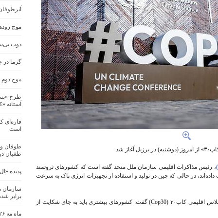
اَبَرطوفا
موج زودهن
ذوب بی‌س
گرما در چند ش
موج دوم گ
طرح «پسما
آستانه «کاپ
قاره‌ای ک
است
طوفان و 
ز شد.
طغیان در
، رئیس مذاکرات اقلیمی سازمان ملل متحد گفته است که کشورهای ثروتمند
پدیده «ال
داده‌اند، در حالی که چین در تولید و استفاده از تجهیزات انرژی پاک به سرعت
برابر شد
«آندره کوریا دو لاگو»، دیپلمات برزیلی و مسئول اجلاس اقلیمی کاپ۳۰ (Cop30) گفت: کشورهای بیشتری باید به جای شکایت از