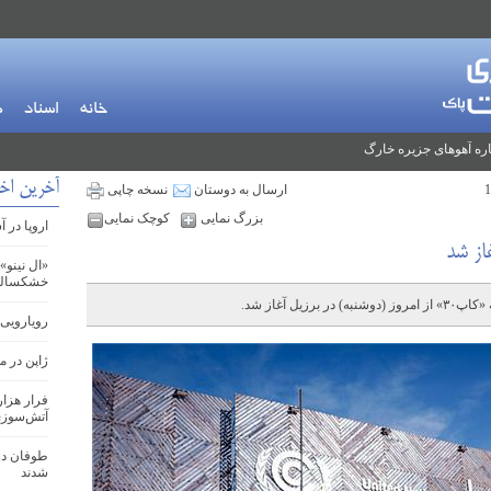
خانه
اسناد
م
ره آهوهای جزیره خارگ
آخرین اخب
ارسال به دوستان
نسخه چاپی
بزرگ نمایی
کوچک نمایی
اروپا در 
«ال نینو»
خشکسالی 
ل آغاز شد.
رویارویی 
ژاپن در 
فرار هزار
آتش‌سوزی
طوفان در
شدند