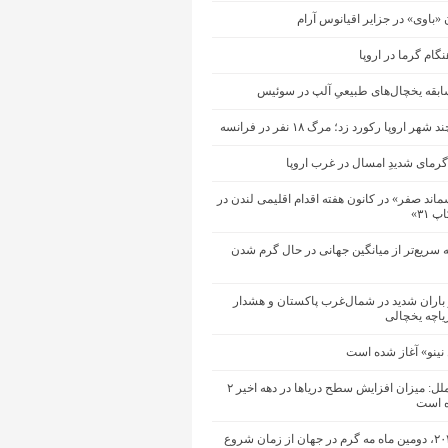
ن «باوی» در جزایر اقیانوس آرام
گام گرما در اروپا
ابقه یخچال‌های طبیعیِ آلپ در سوئیس
هر اروپا رکورد زد؛ مرگ ۱۸ نفر در فرانسه
رمای شدیدِ امسال در غرب اروپا
ند صفر» در کانون هفته اقدام اقلیمی لندن در
 ۳۱»
ه سریع‌تر از میانگین جهانی در حال گرم شدن
باران شدید در شمال‌غرب پاکستان و هشدار
یاچه یخچالی
 نینو» آغاز شده است
سازمان ملل: میزان افزایش سطح دریاها در دهه اخیر ۲
ه است
ماه مه ۲۰۲۶، دومین ماه مه گرم در جهان از زمان شروع