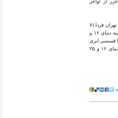
زر از اواخر
ضیائیان درباره وضعیت جوی تهران طی دو روز آینده گفت: آسمان تهران فردا (۷
آبان) صاف و وزش باد ملایم در بعضی ساعت‌ها غبار محلی با کمینه دمای ۱۶ و
ه (۸ آبان) کمی ابری تا قسمتی ابری
و غبار صبحگاهی در بعدازظهر وزش باد شدید با کمینه و بیشینه دمای ۱۶ و ۲۵
ید: