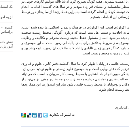
اهمیت شمردن هفته کودک تصریح کرد: ان‌شاءالله بتوانیم کارهای خوبی در
یک انتصا
نتظر تفاهمنامه و امضای قرارداد نبودیم و در سال‌های گذشته اقداماتی انجام
 توسط کودکان انجام گرفته است بنابراین همکاری‌ها از سال‌های دور توسط
لزوم آمو
وزرسانی این اقدامات هستیم.
ی اکولوژی است. این اکولوژی در فرهنگ و تمدن اسلامی ما دیده شده است.
براساس 
بوط به احادیث و سنت اهل بیت است که درباره آلودگی محیط زیست صحبت
ر آن دیده می‌شود. انسان مسئول حفظ محیط زیست معرفی و تکالیف و وظایف
نقش دانش
بعدی مربوط به تلاش برای آبادی یا آبادانی زمین است. به این موضوع در
آموزش ده
د که اگر فردی زمین ناآبادی را آباد کند، مالکیت آن زمین با او خواهد بود و
اظت از زمین و محیط زیست است.
 علامتی در پایان اظهار کرد: ما سال گذشته دفتر کانون علوم و فناوری
دیم که دفتر نوپایی است و به موضوع علوم زیستی و علوم نوپدید می‌پردازد.
 خوبی انجام داد. آشنایی با محیط زیست کار مربیان ما است که می‌تواند
الیت هنری و نمایشی درباره محیط زیست و محیط پیرامونی نیز می‌تواند از
ن و نوجوانان با محیط زیست قلمداد شود بنابراین امیدواریم این همکاری‌ها
حیط زیست انجام شود.
کیادلیری
به اشتراک بگذارید: