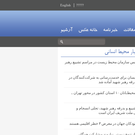
English
?????
قالات
خبرنامه
خانه عکس
آرشیو
ار محیط انسانی
س سازمان محیط‌ زیست در مراسم تشییع رهبر
یسان برای خدمت‌رسانی به شرکت‌کنندگان در
رقه رهبر شهید آماده شد
استقرار محیط‌بانان ۱۰ استان کشور در محور تهران ـ
یع و بدرقه رهبر شهید، تجلی انسجام و
 ملت شریف ایران است
ن جهان در معرض ۳ خطر اقلیمی هستند
از تنوع زیستی نیازمند مشارکت همگانی