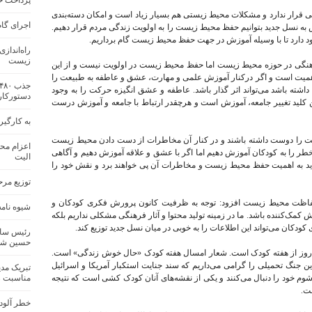
پرداخت حق
قرار ندارد و مشکلات محیط زیستی هم بسیار زیاد است و امکان دسته‌بندی
اجرای گام
زش به نسل جدید بتوانیم حفظ محیط زیست را به اولویت زندگی مردم قرار دهیم.
وجود دارد تا با وسیله آموزش در جهت حفظ محیط زیست گام برداریم.
راه‌انداز
زیست
فرهنگی در حوزه محیط زیست اما حفظ محیط زیست در اولویت نیست و از این
ز اهمیت است و اگر درکنار آموزش علمی و مهارت، عشق و عاطفه به طبیعت را
اشته باشد می‌تواند اثر گذار باشد. عاطفه و عشق انگیزه حرکت را به وجود
دستورکار
ین کلید تغییر جامعه، آموزش است و هرچقدر ارتباط با جامعه و آموزش درست
به کارگی
طبیعت را دوست داشته باشند و در کنار آن مخاطرات از دست دادن محیط زیست
اعزام محی
 خطر را به کودکان آموزش دهیم اما اگر با عشق و علاقه آموزش دهیم و آگاهی
الیت
دید به اهمیت حفظ محیط زیست و مخاطرات آن پی خواهند برد و نقش خود را
توزیع مر
اظت محیط زیست افزود: توجه به ظرفیت کانون پرورش فکری کودکان و
شیوه نامه
زش کمک‌کننده باشد. ما در زمینه تولید محتوا و آثار فرهنگی مشکلی نداریم بلکه
ودکان می‌تواند این اطلاعات را به خوبی در میان نسل جدید توزیع کند.
رئیس سا
حسین شجا
ن روز از هفته کودک است. شعار امسال هفته کودک «حال خوش زندگی» است.
ان شهید در این جنگ تحمیلی را گرامی‌ می‌داریم که سند جنایت استکبار آمریکا و اسرائیل
تبریک مد
مناسبت ر
م خود را دنبال می‌کنند و یکی از نقشه‌های آنان کودک کشی است که نتیجه
خطر آلود