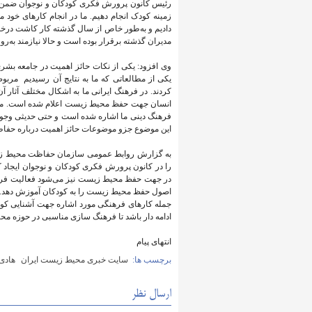
رئیس کانون پرورش فکری کودکان و نوجوان ضمن با 
زمینه کودک انجام دهیم. ما در انجام کارهای خود م
دادیم و به‌طور خاص از سال گذشته کار کاشت درخت
مدیران گذشته برقرار بوده است و حالا نیازمند به‌ر
وی افزود: یکی از نکات حائز اهمیت در جامعه بشر
یکی از مطالعاتی که ما به نتایج آن رسیدیم مر
کردند. در فرهنگ ایرانی ما به اشکال مختلف آثا
انسان جهت حفظ محیط زیست اعلام شده است. موضوع 
فرهنگ دینی ما اشاره شده است و حتی حدیثی وجود دار
این موضوع جزو موضوعات حائز اهمیت درباره حف
به گزارش روابط عمومی سازمان حفاظت محیط زیست،
را در کانون پرورش فکری کودکان و نوجوان ایجاد کر
در جهت حفظ محیط زیست نیز می‌شود فعالیت فرهنگی
اصول حفظ محیط زیست را به کودکان آموزش دهد. فع
جمله کارهای فرهنگی مورد اشاره جهت آشنایی کودکا
ادامه دار باشد تا فرهنگ سازی مناسبی در حوزه م
انتهای پیام
برچسب ها:
سایت خبری محیط زیست ایران
هادی 
ارسال نظر