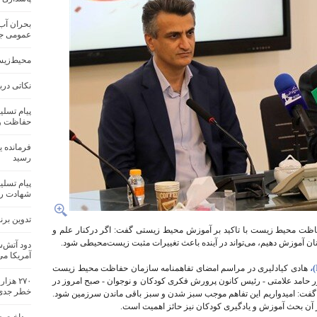
بحران آب
عمومی جها
محیط‌زیس
نکاتی درب
پیام تسلی
حفاظت و 
فرمانده 
رسید
پیام تسل
شهادت ره
تدوین بر
ت محیط زیست با تاکید بر آموزش محیط زیستی گفت: اگر درکنار علم و
ان آموزش دهیم، می‌تواند در آینده باعث تغییرات مثبت زیست‌محیطی شود.
دود آتش‌س
آمریکا می
هادی کیادلیری در مراسم امضای تفاهمنامه سازمان حفاظت محیط زیست
۲۷۰ هز
ر حامد علامتی - رئیس کانون پرورش فکری کودکان و نوجوان - صبح امروز در
خطر جدی
گفت: امیدواریم این تفاهم موجب سبز شدن و سبز باقی ماندن سرزمین شود.
آن بحث آموزش و یادگیری کودکان نیز حائز اهمیت است.