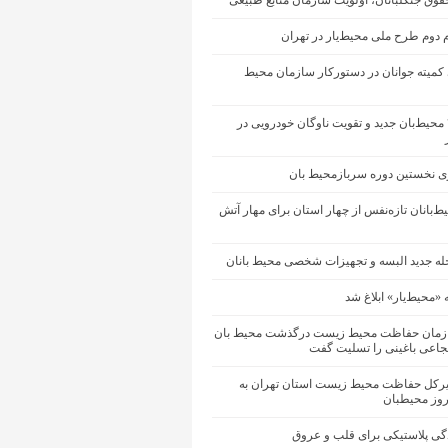
وق جنگلبانان، اولویت سازمان منابع طبیعی
 دوم طرح ملی محیط‌یار در تهران
ی کمیته جوانان در دستورکار سازمان محیط
جذب ۴۸۰ محیط‌بان جدید و تقویت ناوگان خودرویی در
ری نخستین دوره سربازمحیط بان
ط‌بانان تازه‌نفس از چهار استان برای مهار آتش
حله جدید البسه و تجهیزات شخصی محیط بانان
 «محیط‌یار» ابلاغ شد
زمان حفاظت محیط زیست درگذشت محیط بان
عی باغینی را تسلیت گفت
یرکل حفاظت محیط زیست استان تهران به
وز محیطبان
گی پلاستیکی برای قلب و عروق