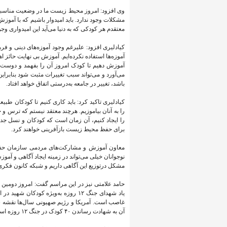
وی افزود: امروز محیط زیست ما در وضعیت مناسبی 
مشکلات وجود ندارد. باید امیدوار باشیم که با آمو
معتقدم هر کودکی که به دنیا می‌آید این امیدواری 
کیادلیری افزود: علیرغم وجود آموزه‌های دینی و 
آموزه‌ها استفاده نکرده‌ایم. آموزش بی نهایت حائ
آموزش دهیم تا کودک امروز آن را بفهمد و دوست د
می‌آورد و می‌تواند سبب تغییرات مثبت شود بنابرا
باشد، تغییر در جامعه به‌درستی اتفاق خواهد افتاد.
کیادلیری تاکید کرد: باید کاری کنیم تا کودکان 
را به آنان بیاموزیم. هرچند معتقد نیستم که ترس و
را ایجاد کنیم، آن زمان است که کودکان و نسل ج
برای حفظ محیط زیست بازآفرینی خواهند کرد.
معاون آموزش و مشارکت‌های مردمی سازمان حف
نوجوانان خیلی می‌تواند در زمینه ایجاد آگاهی و آمو
مشکل درتوزیع این آگاهی داریم و شبکه کانون فکری ک
حامد علامتی نیز در این مراسم گفت: امروز دومی
یاد شهدای جنگ ۱۲ روزه به‌ویژه کودک
غاصب است. آمریکا و رژیم صهیونی سال‌ها نقشه شو
آن به شهادت رساندن ۴۰ کودک در جنگ ۱۲ روزه است.