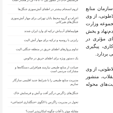
فرسایش خاک در کشور بین ۱۶ تا ۲۵ تن در هکتار است
ازمان منابع
لزوم انسجام بیشتر در اطفای آتش‌سوزی جنگل‌ها
لاطونی، از وی
اعزام دو گروه محیط ‌بانان تهرانی برای مهار آتش‌سوزی
جنگل‌های هیرکانی
مجموعه وزارت
م‌نهاد و بخش
هواپیماهای آب‌پاش ترکیه ای وارد ایران شدند
ای مؤثری در
رایزنی با روسیه و ترکیه برای مهار آتش الیت
اری، پیگیری
تداوم پروازهای اطفای حریق در منطقه جنگلی الیت
 بردارد.
یک دستور ویژه برای اطفای حریق در چالوس
صیانت از منابع طبیعی نیازمند هم‌افزایی دستگاه‌ها و
لاطونی، از وی
مشارکت مردمی است
نقلاب، منشور
مدیریت منابع طبیعی را با شرایط جدید اقلیمی سازگار
یت‌های محوله
سازیم
جنگل‌های زاگرس درگیر آفت و آتش و فرسایش خاک
تحول در مدیریت زاگرس با الگوی «جنگلداری اجتماعی»
مقابله موثر با آفات چگونه امکان‌پذیر است؟