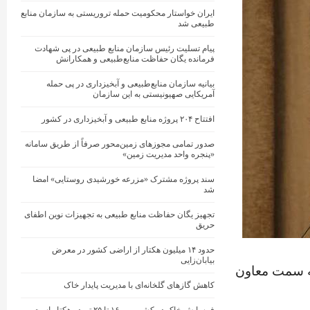
ایران خواستار محکومیت حمله تروریستی به سازمان منابع
طبیعی شد
پیام تسلیت رئیس سازمان منابع طبیعی در پی شهادت
فرمانده یگان حفاظت منابع‌طبیعی و همکارانش
بیانیه سازمان منابع‌طبیعی و آبخیزداری در پی حمله
آمریکایی صهیونیستی به این سازمان
افتتاح ۲۰۴ پروژه منابع طبیعی و آبخیزداری در کشور
صدور تمامی مجوزهای زمین‌محور صرفاً از طریق سامانه
«پنجره واحد مدیریت زمین»
سند پروژه مشترک «مزرعه خورشیدی روستایی» امضا
شد
تجهیز یگان حفاظت منابع طبیعی به تجهیزات نوین اطفای
حریق
حدود ۱۴ میلیون هکتار از اراضی کشور در معرض
بیابان‌زایی
به سمت معاون
کاهش گازهای گلخانه‌ای با مدیریت پایدار خاک