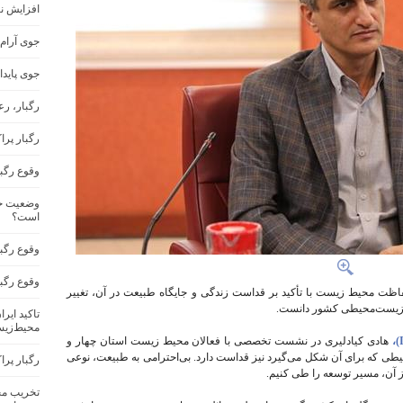
افزایش ن
جوی آرام
جوی پاید
رگبار، ر
رگبار پرا
وقوع رگب
وضعیت جو
است؟
وقوع رگبا
وقوع رگب
ت محیط زیست با تأکید بر قداست زندگی و جایگاه طبیعت در آن، تغییر
ی زیست‌محیطی کشور دانست.
تاکید ایر
محیط‌زیس
هادی کیادلیری در نشست تخصصی با فعالان محیط زیست استان چهار و
ی که برای آن شکل می‌گیرد نیز قداست دارد. بی‌احترامی به طبیعت، نوعی
رگبار پرا
از آن، مسیر توسعه را طی کنیم.
تخریب مح