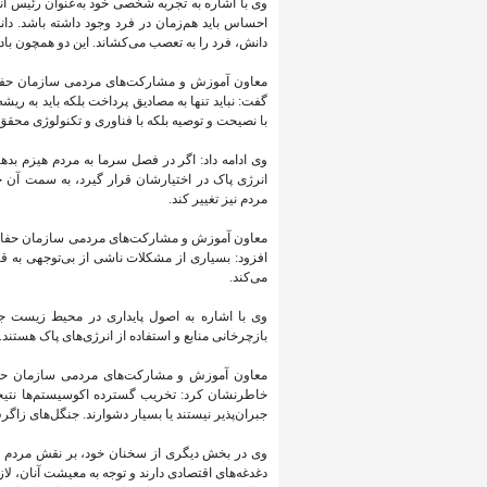
وی با اشاره به تجربه شخصی خود به‌عنوان رئیس
احساس باید هم‌زمان در فرد وجود داشته باشد. دا
دانش، فرد را به تعصب می‌کشاند. این دو همچون با
معاون آموزش و مشارکت‌های مردمی سازمان حفا
گفت: نباید تنها به مصادیق پرداخت بلکه باید به ری
با نصیحت و توصیه بلکه با فناوری و تکنولوژی محقق
وی ادامه داد: اگر در فصل سرما به مردم هیزم بدهی
انرژی پاک در اختیارشان قرار گیرد، به سمت آن خو
مردم نیز تغییر کند.
معاون آموزش و مشارکت‌های مردمی سازمان حفاظت
افزود: بسیاری از مشکلات ناشی از بی‌توجهی به 
می‌کند.
وی با اشاره به اصول پایداری در محیط زیست جه
بازچرخانی منابع و استفاده از انرژی‌های پاک هستند.
معاون آموزش و مشارکت‌های مردمی سازمان حفا
خاطرنشان کرد: تخریب گسترده اکوسیستم‌ها نتیجه 
جبران‌پذیر نیستند یا بسیار دشوارند. جنگل‌های زاگ
وی در بخش دیگری از سخنان خود، بر نقش مردم و
دغدغه‌های اقتصادی دارند و توجه به معیشت آنان، 