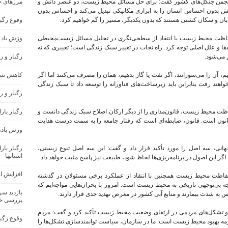
 انجمن جنگل‌های کشور گفت: برای حل مسائل محیط زیست، دو عنصر دانش و
مرزهای ج
نش بدون احساس انسان را به ابزاری مکانیکی تبدیل می‌کند و احساس بدون
دبان و سکان کشتی هستند که بدون یکدیگر، مسیر را گم خواهیم کرد.
وقوع رگب
ظت محیط زیست با انتقاد از سطحی‌نگری در تحلیل مسائل زیست‌محیطی
وزش باد 
شه‌ها و علل اصلی توجه کرد. راه نجات در تغییر سبک زندگی است؛ تغییری که نه
 می‌شود.
رگبار و 
م، آن را می‌سوزانند، اگر نفت یا گاز بدهیم، همان را مصرف می‌کنند اما اگر
کاهش نسب
اهند رفت بنابراین باید زیرساخت‌های فناورانه را توسعه داد تا سبک زندگی
رگبار و ر
 محیط زیست، قانون‌مداری را از دیگر ارکان اصلاح سبک زندگی دانست و
رگبار بار
قانون است. قانون، ضابطه‌ای است که رفتار جامعه را به سمت درست هدایت
وزش باد،
انی، سه اصل را مورد تأکید قرار داد و گفت: این سه اصل تنوع زیستی،
رگبار با
استانها
 اگر این اصول در برنامه‌ریزی‌ها لحاظ شود، طبیعت نیز پاسخ مثبت خواهد داد.
افزایش اب
ظت محیط زیست همچنین با انتقاد از عملکرد برخی مسئولان در گذشته
بی‌توجهی تاریخی به محیط زیست است. امروز با بحران‌هایی مواجه‌ایم که
بازدید س
رس به شدت بیمارند و منابع آبی کشور در معرض تهدید جدی قرار دارند.
بررسی خ
 تشکل‌های مردمی در ارتقای وضعیت محیط زیست تأکید کرد و گفت: مردم
وقوع رگب
لازمه بهبود محیط زیست است. ما در سازمان، سیاست توانمندسازی تشکل‌ها را