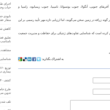
اجرای طر
ریقای جنوبی، آنگولا، جنوب بوتسوانا، نامیبیا، جنوب زیمبابوه، زامبیا و
حیات‌ وح
ونه زرافه در زمین سخن می‌گویند، اما ارزیابی تازه مهر تأیید رسمی بر این
منقار عقا
کاهش شکا
بین‌المللی حفاظت از طبیعت (IUCN) اعلام کرده است که شناسایی تفاوت‌های ژنتیکی برای حفاظت و مدیریت جمعیت
نامناسب
مشاهده یک
‌
به اشتراک بگذارید:
شناسایی ۳ گونه جدید زرا
بیماری د
کشف ۴۰ قطعه قزل‌آلای خال ‌قرمز از صیاد غیرمجاز
طرح جامع
تدوین می
تلف شدن ی