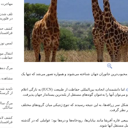
مهاجرت رکوردشکنا
در فلوریدا
قزاقستان
لمس نوزاد
انتقال مو
حفاظت د
مرگ ده‌ها
و محبوب‌ترین جانوران جهان شناخته می‌شوند و همواره تصور می‌شد که تنها یک
مشاهده و 
ناپدید شد
اما دانشمندان اتحادیه بین‌المللی حفاظت از طبیعت (IUCN) به تازگی اعلام
از گرسنگ
و می‌توان آنها را به‌عنوان گونه‌های مستقل از بلندترین پستاندار جهان پذیرفت.
 سر زرافه‌ها، به این نتیجه رسیدند که تنوع ژنتیکی میان گروه‌های مختلف
سالگی
 در نظر گرفت.
قاره آفریقا مانند بیابان‌ها، رودخانه‌ها و دره‌ها بود؛ عواملی که در گذشته
قزاقستان
مل مستقل آنها شوند.