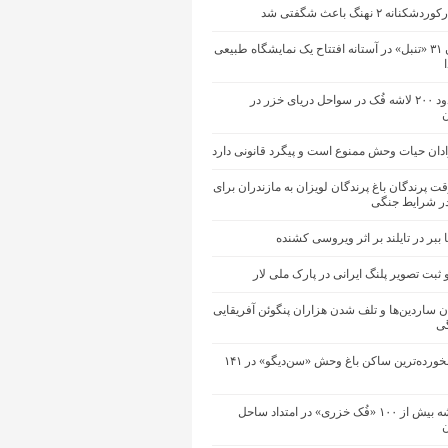
نه ۲ نهنگ باعث شگفتی شد
تلف شدن ۳۱ «تنبل» در آستانه افتتاح یک نمایشگاه طبیعی
کشف حدود ۲۰۰ لاشه فُک در سواحل دریای خزر در
ان حیات‌ وحش ممنوع است و پیگرد قانونی دارد
قت پرندگان باغ پرندگان لویزان به مازندران برای
ر شرایط جنگی
 ببر در تایلند بر اثر ویروسی کشنده
ثبت تصویر پلنگ ایرانی در پارک ملی لار
ن ساردین‌ها و تلف شدن هزاران پنگوئن آفریقایی
ی
مرگ سالخورده‌ترین ساکن باغ وحش «سن‌دیگو» در ۱۴۱
کشف لاشه بیش از ۱۰۰ «فُک خزری» در امتداد ساحل