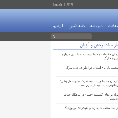
English
?????
قالات
خبرنامه
خانه عکس
آرشیو
بار حیات وحش و آبزیان
مان حفاظت محیط زیست به اخباری درباره
زیره خارگ
استقرار محیط بانان ۸ استان در اطراف جاده مرگ
زمان محیط زیست به شرکت‌های حمل‌ونقل؛
یرقانونی حیات‌ وحش جرم است
له‌ یوزهای گمشده «هلیا» در پناهگاه حیات
ندشت
ز شناسنامه «نیکان» و «نیکی»؛ دو یوزپلنگ