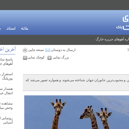
خانه
اسناد
م
ره آهوهای جزیره خارگ
آخرین اخ
ارسال به دوستان
نسخه چاپی
بزرگ نمایی
کوچک نمایی
پاسخ ساز
آهوهای ج
یوزپلنگ
رین و محبوب‌ترین جانوران جهان شناخته می‌شوند و همواره تصور می‌شد که
هشدار سا
انتقال غ
مشاهده تو
وحش میا
رونمایی ا
آسیایی