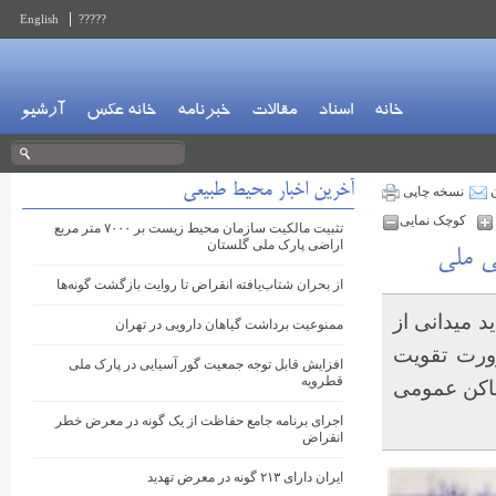
English
?????
خانه
اسناد
مقالات
خبرنامه
خانه عکس
آرشیو
آخرین اخبار محیط طبیعی
ن
نسخه چاپی
کوچک نمایی
تثبیت مالکیت سازمان محیط زیست بر ۷۰۰۰ متر مربع
اراضی پارک ملی گلستان
ی ملی
از بحران شتاب‌یافته انقراض تا روایت بازگشت گونه‌ها
 میدانی از
ممنوعیت برداشت گیاهان دارویی در تهران
رورت تقویت
افزایش قابل توجه جمعیت گور آسیایی در پارک ملی
قطرویه
ماکن عمومی
اجرای برنامه جامع حفاظت از یک گونه در معرض خطر
انقراض
ایران دارای ۲۱۳ گونه در معرض تهدید