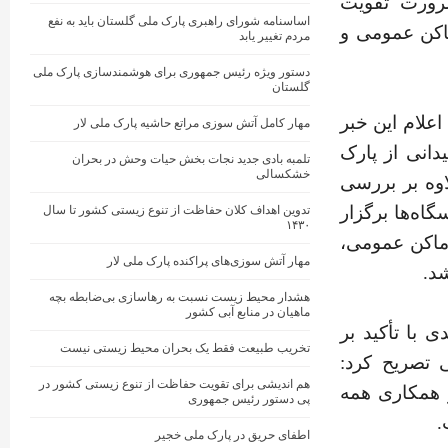
ضرورت تقویت
اساسنامه شورای راهبری پارک ملی گلستان باید به نفع
اکن عمومی و
مردم تغییر یابد
دستور ویژه رئیس جمهوری برای هوشمندسازی پارک ملی
گلستان
اعلام این خبر
مهار کامل آتش ‌سوزی مراتع حاشیه پارک ملی لار
انی از پارک‌
تلمبه بادی جدید نجات‌ بخش حیات وحش در بحران
خشکسالی
اوه بر بررسی
اه‌ها برگزار
تدوین اهداف کلان حفاظت از تنوع زیستی کشور تا سال
۱۴۳۰
ماکن عمومی،
مهار آتش‌ سوزی‌های پراکنده پارک ملی لار
د.
هشدار محیط زیست نسبت به رهاسازی بی‌ضابطه بچه
ماهیان در منابع آبی کشور
با تأکید بر
تخریب طبیعت فقط یک بحران محیط زیستی نیست
 تصریح کرد:
هم اندیشی برای تقویت حفاظت از تنوع زیستی کشور در
همکاری همه‌
پی دستور رئیس جمهوری
.
اطفای حریق در پارک ملی خجیر