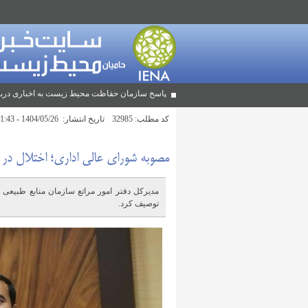
پاسخ سازمان حفاظت محیط زیست به اخباری دربا
کد مطلب:
32985
تاریخ انتشار:
1404/05/26 - 11:43
مصوبه شورای عالی اداری؛ اختلال در ن
مدیرکل دفتر امور مراتع سازمان منابع طبیعی م
توصیف کرد.