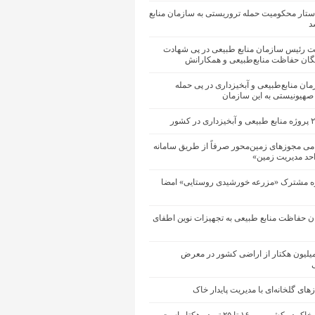
ستار محکومیت حمله تروریستی به سازمان منابع
د
یت رئیس سازمان منابع طبیعی در پی شهادت
یگان حفاظت منابع‌طبیعی و همکارانش
زمان منابع‌طبیعی و آبخیزداری در پی حمله
 صهیونیستی به این سازمان
می مجوزهای زمین‌محور صرفاً از طریق سامانه
احد مدیریت زمین»
ه مشترک «مزرعه خورشیدی روستایی» امضا
ان حفاظت منابع طبیعی به تجهیزات نوین اطفای
ود ۱۴ میلیون هکتار از اراضی کشور در معرض
ی
ای گلخانه‌ای با مدیریت پایدار خاک