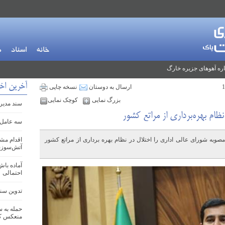
خانه
اسناد
م
ره آهوهای جزیره خارگ
آخرین اخب
ارسال به دوستان
نسخه چاپی
بزرگ نمایی
کوچک نمایی
سند مدیری
ظام بهره‌برداری از مراتع کشور
سه عامل 
صوبه شورای عالی اداری را اختلال در نظام بهره برداری از مراتع کشور
اقدام مش
آتش‌سوزی
آماده باش
احتمالی
تدوین سند ج
حمله به س
منعکس کر