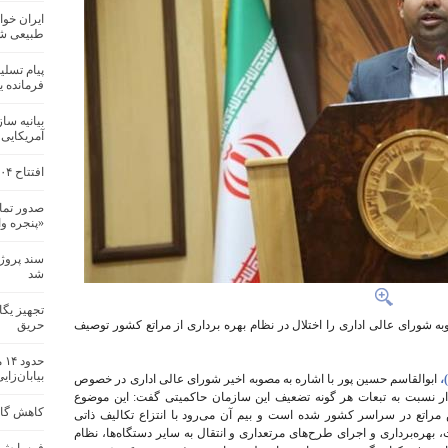
ایران خوا
طبیعی ش
پیام تسل
فرمانده 
بیانیه سا
آمریکایی
افتتاح ۲۰۴ پروژه منابع طبیعی و آبخیزداری در کشور
صدور تما
«پنجره و
سند پروژ
شد
تجهیز یگ
ه شورای عالی اداری را اختلال در نظام بهره برداری از مراتع کشور توصیف
حریق
حد
بیابان‌زای
ابوالقاسم حسین پور با اشاره به مصوبه اخیر شورای عالی اداری در خصوص
ار نسبت به تبعات هر گونه تضعیف این سازمان حاکمیتی گفت: این موضوع
کاهش گازه
مراتع در سراسر کشور شده است و بیم آن می‌رود با انتزاع تکالیف ذاتی
هره‌برداری و اجرای طرح‌های مرتعداری و انتقال به سایر دستگاه‌ها، نظام