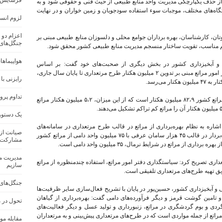
فرسایش خاک در ک
از حذف یکپارچگی مدیریت واحد منابع طبیعی از حیث فنی و حقوقی شود و به
تگاه‌های مختلف، موجبات سوء استفاده سودجویان و زمین خواران و در نهایت
لزوم انس
اعزام دو 
تان، کارشناسان، بهره برداران جوامع محلی و دلسوزان منابع طبیعی مبنی بر
جنگل‌های
صمیم مناسب، تقویت ساختار منسجم مدیریت منابع طبیعی کشور محقق شود.
هواپیماها
ی و آبخیزداری کشور در بخش دیگری از صحبت‌های خود گفت: بر اساس
سیاستگذاری و برنامه‌ریزی انجام شده از سوی دفتر امور مراتع مبنی بر تدوین ۲ میلیون هکتار طرح مرتعداری تا پایان سال جاری،
رایزنی با
تداوم پرو
وی اضافه کرد: مطابق آخرین آمار رسمی، سطح مراتع کشور ۸۲،۹ میلیون هکتار است که از این میزان، ۵،۲ میلیون هکتار مراتع
یک دستور
اشاره به نظام بهره‌برداری از مراتع در قالب طرح مرتعداری در سامانه‌های
صیانت از 
عرفی اظهارکرد: یک میلیون و 66 هزار خانوار بهره‌بردار در قالب ۴۵ هزار سامان عرفی با ۷۵ میلیون واحد دامی از مراتع کشور
مشارکت 
ز مراتع در شرایط نرمال، ۳۵ میلیون واحد دامی است.
مدیریت من
داری تصریح کرد: سیاستگذاری دفتر امور مراتع، استفاده چندمنظوره از مراتع
سازیم
یق تهیه طرح‌های مرتعداری تلفیقی است.
جنگل‌های
 و آبخیزداری کشور، حسین‌پور در پایان با تشریح فعال‌سازی سایر ظرفیت‌ها
 و تامین گوشت قرمز و دیگر فرآورده‌های دامی گفت: بهره‌برداری از گیاهان
تحول در 
دی و بوم گردشگری در مراتع، زنبورداری و تولید عسل و دیگر فعالیت‌های
اتع از جمله مواردی است که در طرح‌های مرتعداری پیش‌بینی و به مرتعداران
مقابله مو