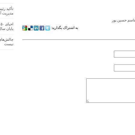
تأکید رئ
مدیریت آف
لقاسم حسین پور
ا
به اشتراک بگذارید:
پایان سا
چالش‌های 
نیست