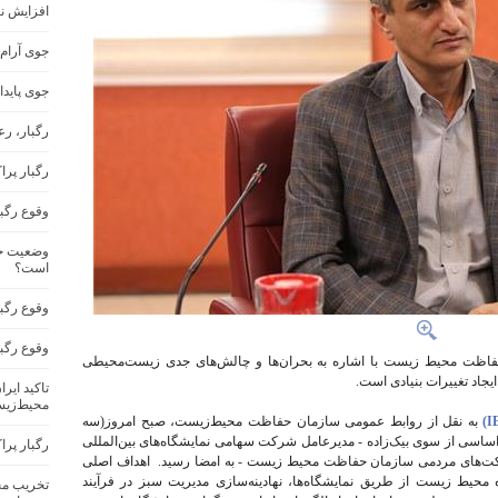
افزایش ن
جوی آرام
جوی پاید
رگبار، ر
رگبار پرا
وقوع رگب
وضعیت جو
است؟
وقوع رگبا
وقوع رگب
اظت محیط زیست با اشاره به بحران‌ها و چالش‌های جدی زیست‌محیطی
یجاد تغییرات بنیادی است.
تاکید ایر
محیط‌زیس
به نقل از روابط عمومی سازمان حفاظت محیط‌زیست، صبح امروز(سه
 اساسی از سوی بیک‌زاده - مدیرعامل شرکت سهامی نمایشگاه‌های بین‌المللی
رگبار پرا
ارکت‌های مردمی سازمان حفاظت محیط زیست - به امضا رسید. اهداف اصلی
ه محیط زیست از طریق نمایشگاه‌ها، نهادینه‌سازی مدیریت سبز در فرآیند
تخریب مح