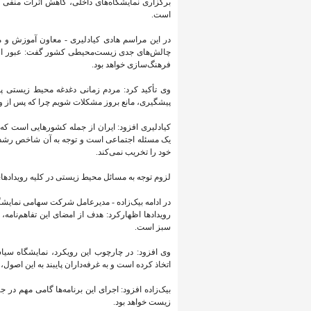
برگزاری نمایشگاه‌های داخلی، کاهش اثرات منفی زی
است.
در این مراسم هادی کیادلیری - معاون آموزش و 
چالش‌های جدی زیست‌محیطی کشور گفت: عبور از ای
فرهنگ‌سازی خواهد بود.
وی تأکید کرد: مردم زمانی دغدغه محیط‌ زیستی پی
پیشگیری، مانع بروز مشکلات شویم چرا که پس از وقو
کیادلیری افزود: ایران از جمله کشورهایی است 
یک مسئله اجتماعی است و توجه به آن شاخص رشد 
خود را تخریب نمی‌کند.
لزوم توجه به مسائل محیط زیستی در کلیه رویداده
در ادامه بیک‌زاده - مدیرعامل شرکت سهامی نمایشگا
رویدادها اظهارکرد: هدف از امضای این تفاهم‌نا
سبز است.
وی افزود: در چارچوب این رویکرد، نمایشگاه سیا
اتخاذ کرده است و به غرفه‌داران پایبند به این اصول،
بیک‌زاده افزود: اجرای این برنامه‌ها گامی مه
زیست خواهد بود.