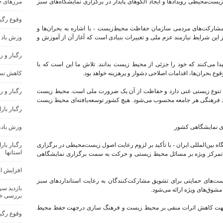
ست‌محیطی رویدادها و ایجاد الگوهای پایدار در برگزاری نمایشگاه‌های سبز
مرزهای ج
وقوع رگب
مشارکت‌های مردمی سازمان حفاظت محیط‌زیست - با اشاره به بحران‌ها و
ن شرایط نیازمند عزم ملی و تغییرات بنیادی است که آغاز آن از آموزش و
وزش باد 
رگبار و 
دا می‌کنند که خود را جزئی از محیط زیست بدانند. تلاش ما این است که با
ع بحران‌ها، اقدامات اصلاحی دشوار و پرهزینه خواهد بود.
کاهش نسب
که تنوع زیستی غنی دارد و حفاظت از آن یک ضرورت ملی است. محیط زیست
رگبار و ر
فرهنگی هر جامعه محسوب می‌شود. هیچ کشور توسعه‌یافته‌ای محیط زیست
رگبار بار
ای نمایشگاهی کشور
وزش باد،
ه بین‌المللی ایران - با تأکید بر لزوم رعایت اصول زیست‌محیطی در برگزاری
رگبار با
استانها
مه، تمرکز ویژه بر مسائل محیط زیستی و حرکت به سمت برگزاری نمایشگاهی
افزایش اب
ست‌های حمایتی برای تشویق مشارکت‌کنندگان به رعایت استانداردهای سبز
بازدید س
 مشوق‌های ویژه ارائه می‌شود.
بررسی خ
م در جهت کاهش اثرات منفی بر محیط زیست و فرهنگ سازی درجهت حفظ محیط
وقوع رگب