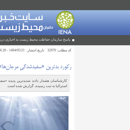
پاسخ سازمان حفاظت محیط زیست به اخباری دربا
کد مطلب:
32970
تاریخ انتشار:
1404/05/21 - 16:26
رکورد بدترین «سفیدشدگیِ مرجان‌ها» 
کارشناسان هشدار دادند شدیدترین پدیده «سفی
استرالیا به ثبت رسیده، گزارش شده است.