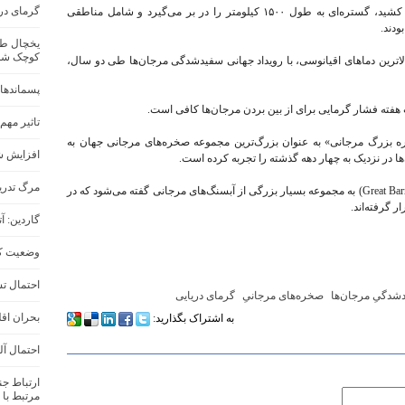
گرمای در
این آسیب که ارزیابی دقیق آن ماه‌ها طول خواهد کشید، گستره‌ای به طول ۱۵۰۰ کیلومتر را در بر می‌گیرد و شامل مناطقی
ودند.
کوچک شد
اترین دماهای اقیانوسی، با رویداد جهانی سفیدشدگی مرجان‌ها طی دو سال،
پسماندهای
 هفته فشار گرمایی برای از بین بردن مرجان‌ها کافی است.
تاثیر مهم
اره بزرگ مرجانی» به عنوان بزرگ‌ترین مجموعه صخره‌های مرجانی جهان به
افزایش شد
مرگ تدری
دیواره بزرگ مرجانی یا سد بزرگ مرجانی (Great Barrier Reef) به مجموعه بسیار بزرگی از آبسنگ‌های مرجانی گفته می‌شود که در
ر گرفته‌اند.
گاردین: 
وضعیت کل
احتمال تش
شدگیِ مرجان‌ها
صخره‌های مرجانیِ
گرمای دریایی
بحران اقل
به اشتراک بگذارید:
احتمال آل
ارتباط ج
مرتبط با 