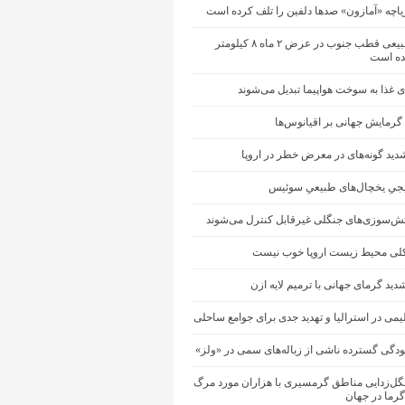
یاچه «آمازون» صدها دلفین را تلف کرده است
یخچال طبیعی قطب جنوب در عرض ۲ ماه ۸ کیلومتر
ه است
 غذا به سوخت هواپیما تبدیل می‌شوند
 گرمایش جهانی بر اقیانوس‌ها
ید گونه‌های در معرض خطر در اروپا
جیِ یخچال‌های طبیعیِ سوئیس
آتش‌سوزی‌های جنگلی غیرقابل کنترل می‌شوند
ی محیط زیست اروپا خوب نیست
دید گرمای جهانی با ترمیم لایه ازن
یمی در استرالیا و تهدید جدی برای جوامع ساحلی
ودگی گسترده ناشی از زباله‌های سمی در «ولز»
نگل‌زدایی مناطق گرمسیری با هزاران مورد مرگ
گرما در جهان