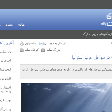
خانه
اسناد
م
ره آهوهای جزیره خارگ
آخرین اخب
ارسال به دوستان
نسخه چاپی
بزرگ نمایی
کوچک نمایی
راز تنبلی
در سواحل غرب استرالیا
احیای مرا
دشدگیِ مرجان‌ها» که تاکنون در تاریخ صخره‌های مرجانیِ سواحل غرب
اتلاف موا
اقیانوس‌ه
احتمال وق
را تشدید 
تهدید گرم
ردیابی آل