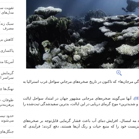
تقویت سام
مدل‌های 
سبک زندگ
مصرف
کاهش بی‌س
پاکسازی 
آمریکا م
گرمایش ز
سراسر ار
ِ مرجان‌ها» که تاکنون در تاریخ صخره‌های مرجانیِ سواحل غرب استرالیا به
نهنگ‌ها چ
، آنها می‌گویند صخره‌های مرجانی مشهور جهان در امتداد سواحل ایالت
طوفان، س
و شدیدترین» موج گرمای دریایی در این ایالت، بدترین سفیدشدگی ثبت‌شده را
پرهزینه‌ترین
می‌شوند
ای اوت سال گذشته میلادی (۲۰۲۴) تا ماه مه امسال، افزایش دمای آب باعث فشار گرمایی قابل‌توجه بر صخره‌های
زیست خود را که منبع حیات و رنگ آن‌ها هستند، دفع کردند؛ فرآیندی که
جنگل‌های 