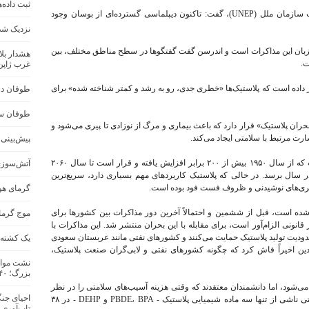
ثبت داده‌
«اینگر اندرسن»، مدیر اجرایی برنامه محیط زیست سازمان ملل (UNEP)، گفت: تاکنون دیپلماسی گسترده‌ای از بوسان وجود
نزدیک شد
 محیط زیست سازمان ملل متحد (UNEP) میزبان این مذاکرات است و اندرسن گفت گفتگوها در سطح مناطق مختلف، بین
هشدار بلا
ت.
غرب ژاپن
اده است که پلاستیک‌ها «خطری جدی، رو به رشد و کمتر شناخته شده» برای
طوفان در 
طوفان سه
ان پلاستیک» قرار دارد که باعث بیماری و مرگ از نوزادی تا پیری می‌شود و
پیش‌بینی س
عامل این بحران، شتاب عظیم تولید پلاستیک است که از سال ۱۹۵۰ بیش از ۲۰۰ برابر افزایش یافته و قرار است تا سال ۲۰۶۰
آتش‌سوزی
 در سال برسد. در حالی که پلاستیک کاربردهای مهم بسیاری دارد، سریع‌ترین
بطری‌های نوشیدنی و ظروف فست فود بوده است.
گرمای هو
 است، قبل از ششمین و احتمالاً آخرین دور مذاکرات بین کشورها برای
موج گرما در ج
انونی الزام‌آور است، برای مقابله با این بحران منتشر شد. این مذاکرات با
 بیش از ۱۰۰ کشور که از محدودیت تولید پلاستیک حمایت می‌کنند و کشورهای نفتی مانند عربستان سعودی
یک کشته و ۱۷ مفقود در اثر سیل در جنو
دین اخیراً فاش کرد که چگونه کشورهای نفتی و لابی‌گران صنعت پلاستیک،
نشت مواد
بزرگ؛ ۴۰ هزار نفر تخلیه شدند
می‌شود، اما دانشمندان معتقدند که وقتی هزینه آسیب‌های سلامتی را در نظر
احیای جنگ
بگیریم، گران است. یک تخمین از آسیب‌های سلامتی ناشی از تنها سه ماده شیمیایی پلاستیک - PBDE، BPA و DEHP - در ۳۸
تاب‌آوری 