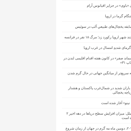
ن «باوی» در جزایر اقیانوس آرام
گام گرما در اروپا
ابقه یخچال‌های طبیعیِ آلپ در سوئیس
هر اروپا رکورد زد؛ مرگ ۱۸ نفر در فرانسه
رمای شدیدِ امسال در غرب اروپا
ند صفر» در کانون هفته اقدام اقلیمی لندن در
 ۳۱»
ه سریع‌تر از میانگین جهانی در حال گرم شدن
باران شدید در شمال‌غرب پاکستان و هشدار
یاچه یخچالی
 نینو» آغاز شده است
سازمان ملل: میزان افزایش سطح دریاها در دهه اخیر ۲
ه است
ماه مه ۲۰۲۶، دومین ماه مه گرم در جهان از زمان شروع