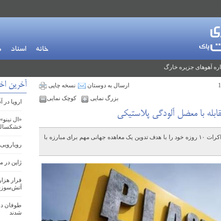
خانه
اسناد
م
ره آهوهای جزیره خارگ
آخرین اخب
ارسال به دوستان
نسخه چاپی
بزرگ نمایی
کوچک نمایی
اروپا در 
«ال نینو»
خشکسالی 
کشورهای جهان قرار است امروز (سه‌شنبه) مذاکرات ۱۰ روزه خود را با هدف تدوین یک معاهده جهانی مهم برای مبارزه با
رویارویی 
ژاپن در 
فرار هزار
آتش‌سوزی
طوفان در
شدند