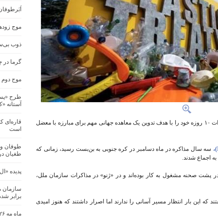
اَبَرطوفا
موج زودهن
ذوب بی‌س
گرما در چند ش
موج دوم گ
طرح «پسما
آستانه «کاپ
قاره‌ای ک
کشورهای جهان قرار است امروز (سه‌شنبه) مذاکرات ۱۰ روزه خود را با هدف تدوین یک معاهده جهانی مهم برای مبارزه با معضل
است
طوفان و 
سه سال مذاکره در ماه دسامبر در کره جنوبی به بن‌بست رسید، زمانی که
طغیان در
ه اجماع شدند.
پدیده «ال
پشت صحنه مشغول به کار بوده‌اند و در «ژنو» در مذاکرات سازمان ملل،
برابر شد
د که این بار انتظار مسیر آسانی را ندارند اما اصرار داشتند که هنوز امیدی