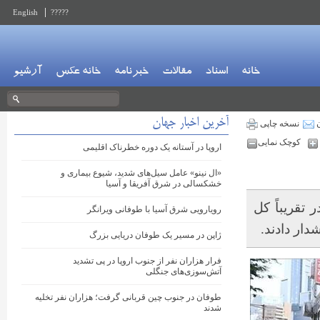
English
?????
خانه
اسناد
مقالات
خبرنامه
خانه عکس
آرشیو
آخرین اخبار جهان
ن
نسخه چاپی
کوچک نمایی
اروپا در آستانه یک دوره خطرناک اقلیمی
«ال نینو» عامل سیل‌های شدید، شیوع بیماری و
خشکسالی در شرق آفریقا و آسیا
تقریباً کل
رویارویی شرق آسیا با طوفانی ویرانگر
ار دادند.
ژاپن در مسیر یک طوفان دریایی بزرگ
فرار هزاران نفر از جنوب اروپا در پی تشدید
آتش‌سوزی‌های جنگلی
طوفان در جنوب چین قربانی گرفت؛ هزاران نفر تخلیه
شدند