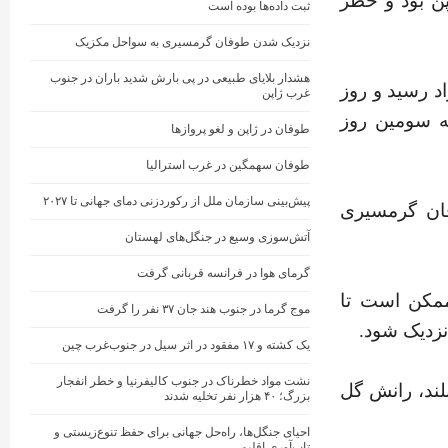
الاتر در ژاپن بود و خطر
ثبت داده‌ها بوده است
نزدیک شدن طوفان گرمسیری به سواحل مکزیک
هشدار بلایای طبیعی در پی بارش شدید باران در جنوب
 جدید ۴۱.۲ درجه سانتیگراد رسید و روز
غرب ژاپن
ربه کرد که سومین روز
طوفان در ژاپن و لغو پروازها
طوفان سهمگین در غرب استرالیا
پیش‌بینی سازمان ملل از رکوردزنی دمای جهانی تا ۲۰۲۷
فان گرمسیری
آتش‌سوزی وسیع در جنگل‌های لهستان
گرمای هوا در فرانسه قربانی گرفت
مکن است تا
موج گرما در جنوب هند جان ۳۷ نفر را گرفت
نزدیک شود.
یک کشته و ۱۷ مفقود در اثر سیل در جنوب‌غرب چین
نشت مواد خطرناک در جنوب کالیفرنیا و خطر انفجار
لند، رانش گل
بزرگ؛ ۴۰ هزار نفر تخلیه شدند
احیای جنگل‌ها، راه‌حل جهانی برای حفظ تنوع‌زیستی و
تاب‌آوری اقلیمی