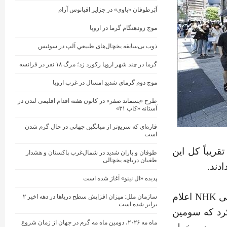
اَبَرطوفان «باوی» در جزایر اقیانوس آرام
موج زودهنگام گرما در اروپا
ذوب بی‌سابقه یخچال‌های طبیعیِ آلپ در سوئیس
گرما در چند شهر اروپا رکورد زد؛ مرگ ۱۸ نفر در فرانسه
موج دوم گرمای شدیدِ امسال در غرب اروپا
طرح «پسماند صفر» در کانون هفته اقدام اقلیمی لندن در
آستانه «کاپ ۳۱»
قاره‌ای که سریع‌تر از میانگین جهانی در حال گرم شدن
است
ریباً کل این
طوفان و باران شدید در شمال‌غرب پاکستان و هشدار
طغیان دریاچه یخچالی
دند.
پدیده «ال نینو» آغاز شده است
شبکه تلویزیونی NHK اعلام
سازمان ملل: میزان افزایش سطح دریاها در دهه اخیر ۲
برابر شده است
یگراد را ثبت کرد که سومین
ماه مه ۲۰۲۶، دومین ماه مه گرم در جهان از زمان شروع