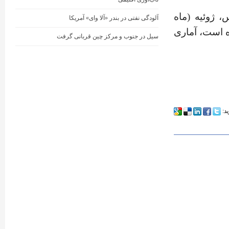
 ژوئیه (ماه
آلودگی نفتی در بندر «آلا وای» آمریکا
ه ژاپن از سال ۱۸۹۸ تاکنون بوده است، آماری
سیل در جنوب و مرکز چین قربانی گرفت
ید: