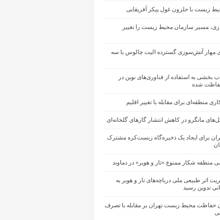
یط زیست با حلزون غول پیکر آفریقایی
ی، مسیر سازمان محیط زیست را تغییر
ی مهار آتش‌سوزی گسترده الیت چالوس با سه
 بخشی به استفاده از فناوری‌های نوین در
فاظت شده
ری منطقه‌ای برای مقابله با تغییر اقلیم
های مانگرو در کاهش انتشار گازهای گلخانه‌ای
ران برای ایجاد یک ذخیره‌گاه زیست‌کره مشترک
ان
ی منطقه شکار ممنوع «تار و هویر» در دماوند
ت اثر طبیعی ملی دریاچه‌های تار و هویر به
انی تدوین رسید
ان حفاظت محیط زیست تهران بر مقابله با تصرف
ی