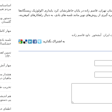
اساسنامه 
مردم تغییر
ران، قاسم‌ زاده در پایان خاطرنشان کرد: پایداری اکولوژیک زیستگاه‌ها
‌ گیری از روش‌های نوین مانند تلمبه‌ های بادی، به دنبال راهکارهای کم‌هزینه،
دستور وی
گلستان
مهار کامل
ایران
آبشخور
داود قاسم‌ زاده
تلمبه با
به اشتراک بگذارید:
خشکسال
تدوین اه
۱۴۳۰
مهار آتش‌
هشدار مح
ماهیان در
تخریب طب
هم اندیش
پی دستور
اطفای حر