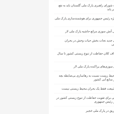
شورای راهبری پارک ملی گلستان باید به نفع
 یابد
ژه رئیس جمهوری برای هوشمندسازی پارک ملی
 آتش ‌سوزی مراتع حاشیه پارک ملی لار
دی جدید نجات‌ بخش حیات وحش در بحران
ی
داف کلان حفاظت از تنوع زیستی کشور تا سال
 سوزی‌های پراکنده پارک ملی لار
یط زیست نسبت به رهاسازی بی‌ضابطه بچه
 منابع آبی کشور
یعت فقط یک بحران محیط زیستی نیست
ی برای تقویت حفاظت از تنوع زیستی کشور در
 رئیس جمهوری
یق در پارک ملی خجیر