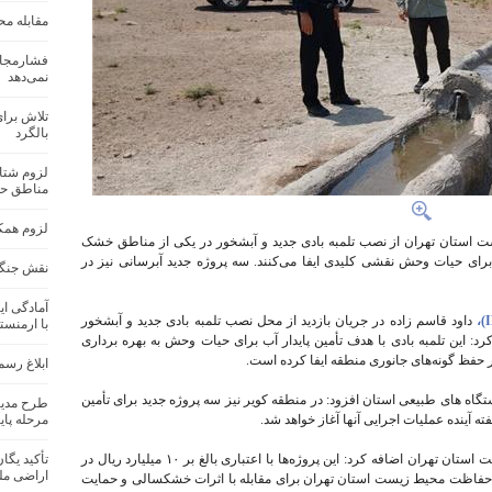
مقابله مح
فشارمجاز
نمی‌دهد
تلاش برا
بالگرد
لزوم شتاب
مناطق ح
لزوم همکا
 استان تهران از نصب تلمبه بادی جدید و آبشخور در یکی از مناطق خشک
برای حیات وحش نقشی کلیدی ایفا می‌کنند. سه پروژه جدید آبرسانی نیز در
نقش جنگل‌
آمادگی ای
داود قاسم‌ زاده در جریان بازدید از محل نصب تلمبه بادی جدید و آبشخور
با ارمنست
د: این تلمبه بادی با هدف تأمین پایدار آب برای حیات وحش به بهره‌ برداری
فظ گونه‌های جانوری منطقه ایفا کرده است.
ابلاغ رسم
ستگاه‌ های طبیعی استان افزود: در منطقه کویر نیز سه پروژه جدید برای تأمین
طرح مدیری
ته آینده عملیات اجرایی آنها آغاز خواهد شد.
مرحله پای
معاون توسعه، مدیریت و منابع حفاظت محیط زیست استان تهران اضافه کرد: این پروژه‌ها با اعتباری بالغ بر ۱۰ میلیارد ریال در
تأکید یگ
اراضی مل
ل حفاظت محیط زیست استان تهران برای مقابله با اثرات خشکسالی و حمایت