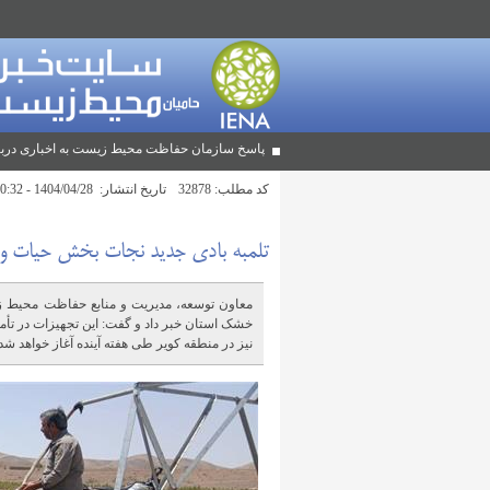
پاسخ سازمان حفاظت محیط زیست به اخباری دربا
کد مطلب:
32878
تاریخ انتشار:
1404/04/28 - 10:32
تلمبه بادی جدید نجات‌ بخش حیات 
معاون توسعه، مدیریت و منابع حفاظت محیط زی
خشک استان خبر داد و گفت: این تجهیزات در تأم
نیز در منطقه کویر طی هفته آینده آغاز خواهد شد.