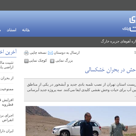
خانه
اسناد
م
ره آهوهای جزیره خارگ
آخرین اخ
ارسال به دوستان
نسخه چاپی
بزرگ نمایی
کوچک نمایی
اراضی پا
وحش در بحران خشکسالی
از بحران 
ست استان تهران از نصب تلمبه بادی جدید و آبشخور در یکی از مناطق
ممنوعیت 
ین آب برای حیات وحش نقشی کلیدی ایفا می‌کنند. سه پروژه جدید آبرسانی
افزایش ق
قطرویه
اجرای بر
انقراض
ایران دارای ۲۱۳ گونه در معر