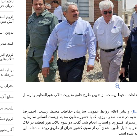
تاکید ایر
دریای خز
لزوم استم
آتش سوز
تدوین «س
کلید مدیر
لزوم افزا
تالاب‌های
برنامه اق
مرحله تدو
بحران زی
فاظت محیط زیست، از تدوین طرح جامع مدیریت تالاب هورالعظیم و ارسال
منابع آلا
رایزنی بر
) و بنابر اعلام روابط عمومی سازمان حفاظت محیط زیست، احمدرضا
ورالعظیم در نقطه صفر مرزی، که با حضور معاون محیط زیست انسانی سازمان،
لزوم همکا
یران کشوری و استانی انجام شد، گفت: دو سوم تالاب هورالعظیم در خاک
اضر به دلیل تأمین نشدن آب از سوی کشور عراق از طریق رودخانه دجله، این
آغاز تدو
جه شده است.