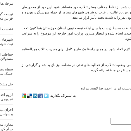
مرجان‌ها
 شده از نقاط مختلف بستر تالاب، دود متصاعد شود. این دود از محدوده‌ای
با توجه به وزش باد غالب از غرب به شرق، شهرهای مجاور از جمله سوسنگرد، هویزه و
توسعه گر
ن نفر را به شدت تحت تأثیر قرار می‌دهد.
قوانین م
اظت محیط زیست با بیان اینکه نیمه جنوبی استان خوزستان هم‌اکنون تحت
نشست ایرا
تعددی انجام شده و انتظار می‌رود وزارت امور خارجه این موضوع را به سرعت
ود.
شهرهای مج
ثبت شوند
بیر لازم اتخاذ شود. در همین راستا یک طرح کامل برای مدیریت تالاب هورالعظیم
حفاظت از 
مسئولان 
ررسی وضعیت تالاب، از فعالیت‌های نفتی در منطقه نیز بازدید شد و گزارشی از
سطح وسیع
تقر در منطقه ارائه گردید.
خشک شد
حل مشکلا
یست ایران
احمدرضا لاهیجان‌زاده
لزوم اخذ
به اشتراک بگذارید:
غیربومی 
و سواحل 
معاون محی
دیدار کرد