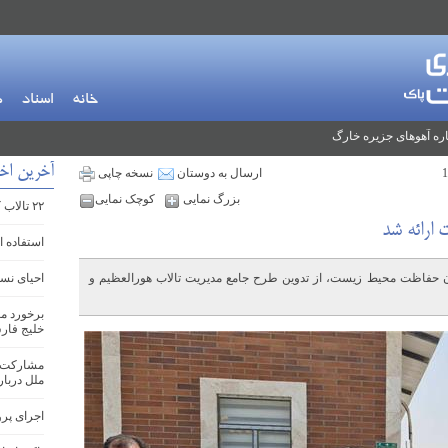
خانه
اسناد
م
ره آهوهای جزیره خارگ
آخرین اخ
ارسال به دوستان
نسخه چاپی
بزرگ نمایی
کوچک نمایی
۲۲ تالاب کشور سنددار شدند
 ارائه شد
استفاده ا
ن حفاظت محیط زیست، از تدوین طرح جامع مدیریت تالاب هورالعظیم و
احیای نسل
برخورد م
خلیج فا
مشارکت ف
ملل دربار
اجرای پرو