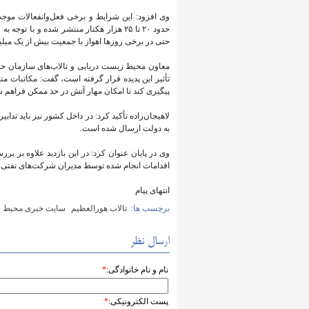
وی افزود: این شرایط و برخی فعل‌وانفعالات موجب
حدود ۲۰ تا ۲۵ هزار هکتار منتشر شده و 
حتی در برخی روزها اهواز با جمعیت بیش از یک میلیو
معاون محیط زیست دریایی و تالاب‌های سازمان حف
تأثیر این پدیده قرار گرفته است، گفت: مکاتبات م
پیگیری کند تا امکان مهار آتش در حد ممکن فراهم ش
لاهیجان‌زاده تأکید کرد: در داخل کشور نیز باید تدا
به دولت ارسال شده است.
وی در پایان عنوان کرد: در این بازدید علاوه بر ب
اقدامات انجام شده توسط مدیران شرکت‌های نفتی مس
انتهای پیام
برچسب ها:
تالاب هورالعظیم
سایت خبری محیط ز
ارسال نظر
نام و نام خانوادگی:
*
پست الکترونیکی:
*