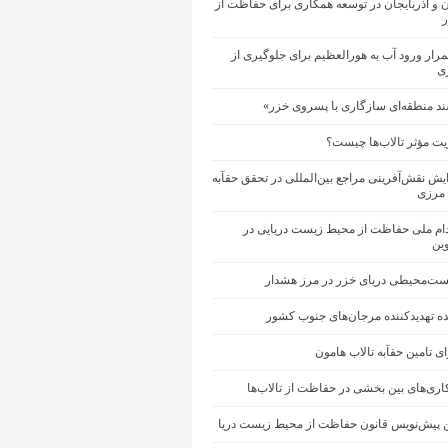
ان و آذربایجان در توسعه همکاری برای حفاظت از
ر
رار ورود آب به هورالعظیم برای جلوگیری از
ی
ند منطقه‌ای سازگاری با پسروی خزر»
یت مؤثر تالاب‌ها چیست؟
یش نقش‌آفرینی مراجع بین‌المللی در تحقق حقآبه
 مرزی
دام ملی حفاظت از محیط‌ زیست دریایی در
ین
ست‌محیطی دریای خزر در مرز هشدار
ینده تهدیدکننده مرجان‌های جنوب کشور
ای تامین حقآبه تالاب هامون
ری‌های بین‌ بخشی در حفاظت از تالاب‌ها
ین پیش‌نویس قانون حفاظت از محیط زیست دریا