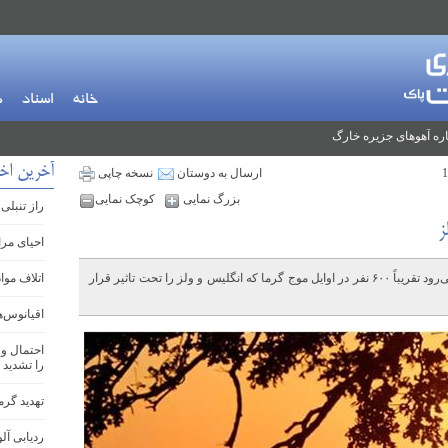
خانه
اسناد
م
ره آهوهای جزیره خارگ
آخرین اخب
ارسال به دوستان
نسخه چاپی
بزرگ نمایی
کوچک نمایی
راز تنبلی
ز
احیای مرا
داده های یک تحلیل نشان داده است که انتظار می‌رود تقریباً ۶۰۰ نفر در اوایل موج گرما که انگلیس و ولز را تحت تاثیر قرار
اتلاف موا
اقیانوس‌ه
احتمال وق
را تشدید 
تهدید گرم
ردیابی آل