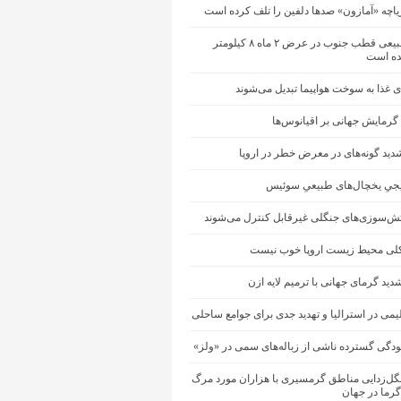
یاچه «آمازون» صدها دلفین را تلف کرده است
یخچال طبیعی قطب جنوب در عرض ۲ ماه ۸ کیلومتر
ه است
 غذا به سوخت هواپیما تبدیل می‌شوند
 گرمایش جهانی بر اقیانوس‌ها
ید گونه‌های در معرض خطر در اروپا
جیِ یخچال‌های طبیعیِ سوئیس
آتش‌سوزی‌های جنگلی غیرقابل کنترل می‌شوند
ی محیط زیست اروپا خوب نیست
دید گرمای جهانی با ترمیم لایه ازن
یمی در استرالیا و تهدید جدی برای جوامع ساحلی
ودگی گسترده ناشی از زباله‌های سمی در «ولز»
نگل‌زدایی مناطق گرمسیری با هزاران مورد مرگ
گرما در جهان