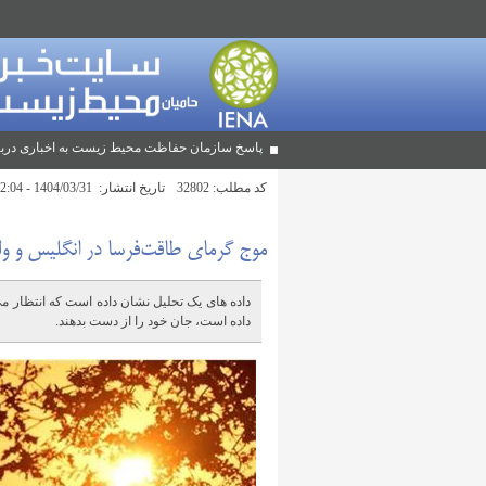
پاسخ سازمان حفاظت محیط زیست به اخباری دربا
کد مطلب:
32802
تاریخ انتشار:
1404/03/31 - 12:04
موج گرمای طاقت‌فرسا در انگلیس و ول
داده است، جان خود را از دست بدهند.