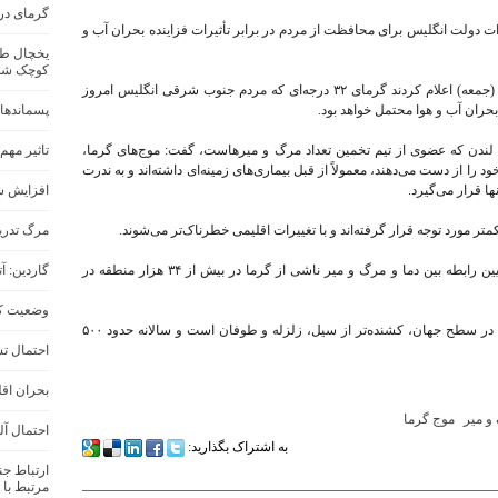
گرمای در
 دولت انگلیس برای محافظت از مردم در برابر تأثیرات فزاینده بحران آب و
کوچک شد
به گزارش روزنامه گاردین، دانشمندان روز گذشته (جمعه) اعلام کردند گرمای ۳۲ درجه‌ای که مردم جنوب شرقی انگلیس امروز
پسماندهای
 لندن که عضوی از تیم تخمین تعداد مرگ و میرهاست، گفت: موج‌های گرما،
تاثیر مهم
د را از دست می‌دهند، معمولاً از قبل بیماری‌های زمینه‌ای داشته‌اند و به ندرت
ا قرار می‌گیرد.
افزایش شد
متر مورد توجه قرار گرفته‌اند و با تغییرات اقلیمی خطرناک‌تر می‌شوند.
مرگ تدری
این تحلیل از داده‌های چند دهه اخیر بریتانیا برای تعیین رابطه بین دما و مرگ و میر ناشی از گرما در بیش از ۳۴ هزار منطقه در
گاردین: 
وضعیت کل
طبق گزارش شرکت بیمه Swiss Re، گرمای شدید در سطح جهان، کشنده‌تر از سیل، زلزله و طوفان است و سالانه حدود ۵۰۰
احتمال تش
بحران اقل
و میر
موج گرما
احتمال آل
به اشتراک بگذارید:
ارتباط ج
مرتبط با 