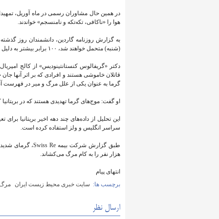
در همین حال مشاوران رسمی در ماه آوریل، تمهیدات
هوا را «ناکافی، تکه‌تکه و نامنسجم» خواندند.
(شنبه) متحمل خواهند شد، ۱۰۰ برابر بیشتر به دلیل بحران آب و هوا محتمل خواهد بود.
دکتر «گریفالوس کنستانتینودیس» از کالج امپریال
قاتلان خاموشی هستند و افرادی که بر اثر آنها جان خو
گرما به عنوان یکی از علل مرگ و میر در فهرست آنه
او گفت: موج‌های گرما تهدیدی هستند که در بریتانیا ک
سراسر انگلیس و ولز استفاده کرده است.
هزار نفر را به کام مرگ می‌کشاند.
انتهای پیام
برچسب ها:
سایت خبری محیط زیست ایران
مرگ 
ارسال نظر