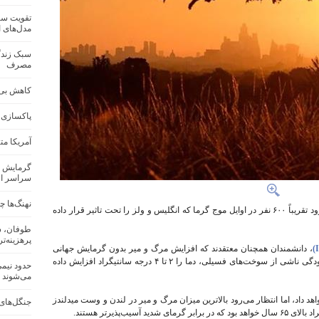
تقویت سام
مدل‌های 
سبک زندگ
مصرف
کاهش بی‌س
پاکسازی 
آمریکا م
گرمایش ز
سراسر ار
نهنگ‌ها چ
داده های یک تحلیل نشان داده است که انتظار می‌رود تقریباً ۶۰۰ نفر در اوایل موج گرما که انگلیس و ولز را تحت تاثیر قرار داده
طوفان، س
پرهزینه‌ترین
، دانشمندان همچنان معتقدند که افزایش مرگ و میر بدون گرمایش جهانی
ناشی از فعالیت‌های انسانی رخ نمی‌داد، چرا که آلودگی ناشی از سوخت‌های فسیلی، دما را ۲ تا ۴ درجه سانتیگراد افزایش داده
می‌شوند
داد، اما انتظار می‌رود بالاترین میزان مرگ و میر در لندن و وست میدلندز
جنگل‌های 