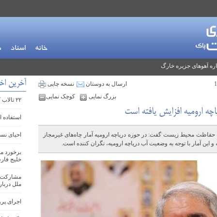
خانه
اسناد
م
ره آهوهای جزیره خارگ
آخرین اخ
ارسال به دوستان
نسخه چاپی
بزرگ نمایی
کوچک نمایی
۲۲ تالاب کشور سنددار شدند
اچه ارومیه افزایش یافته است
استفاده ا
حفاظت محیط زیست گفت: در حوزه دریاچه ارومیه آمار چاه‌های غیرمجاز
احیای نسل
 این آمار با توجه به وضعیت آب دریاچه ارومیه، نگران کننده است.
برخورد م
خلیج فا
مشارکت ف
ملل دربار
اجرای پرو