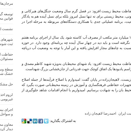
مرجان‌ها
حفاظت محیط زیست افزود: در فصل گرم سال وضعیت جنگل‌های هیرکانی و
توسعه گر
نی، محیط زیستی برای نه تنها نسل امروز بلکه برای نسل آینده هم به یادگار
قوانین م
عیت، برنامه عملیاتی جدی با همکاری دستگاه‌های مربوطه به مرحله اجرا در
نشست ایرا
وی تصریح کرد: بر اساس آمارهای ارائه شده، باید ۱۵ میلیارد متر مکعب از مصرف آب کاسته شود. یک سال از اجرای برنامه هفتم
شهرهای مج
رفته است و باید دید در چهار سال آینده چه برنامه‌ای وجود دارد. در حوزه
ثبت شوند
بت به چاه‌های مجاز افزایش یافته و این آمار با توجه به وضعیت آب دریاچه
حفاظت از 
مسئولان 
فاظت محیط‌ زیست افزود: یاد شهدای محیط‌بان به‌ویژه شهید کاظم مصدق و
ن مراسم یادبودها یک اتفاق کوچک جهت قدردانی از جان‌فشانی بزرگ شهداست.
سطح وسیع
خشک شد
لاهیجان‌زاده در پایان گفت: امیدوارم با اصلاح فرآیندها از جمله اصلاح
حل مشکلا
 تجهیزات حفاظتی فرهنگسازی و آموزش در زمینه محیط‌بانی صورت بگیرد که
یط بان را به شهادت برسانیم. امیدواریم با انجام اقدامات شاهد جلوگیری از
لزوم اخذ
غیربومی 
 ایران
احمدرضا لاهیجان زاده
و سواحل 
به اشتراک بگذارید:
معاون محی
دیدار کرد