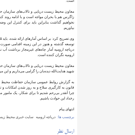
است.
معاون محیط زیست دریایی و تالاب‌های سازمان 
زاگرس هم با بحران مواجه است و با ادامه روند کنو
نخواهیم گذاشت بنابراین باید برای کنترل این وض
بیاوریم.
توسعه گذشته و هنوز در این زمینه اقدامی صورت نگ
دریاچه ارومیه آمار چاه‌های غیرمجاز برداشت آب نس
ارومیه نگران کننده است.
معاون محیط‌ زیست دریایی و تالاب‌های سازمان ح
شهید هدایت‌الله دیده‌بان را گرامی می‌داریم و ای
به گزارش روابط عمومی سازمان حفاظت محیط زیست، 
قانون به کارگیری سلاح و به روز شدن امکانات و
چرا آنقدر بی‌رحم شدیم تا برای شکار، یک مامور مح
رخداد این حوادث باشیم.
انتهای پیام
برچسب ها:
دریاچه ارومیه
سایت خبری محیط زیست
ارسال نظر