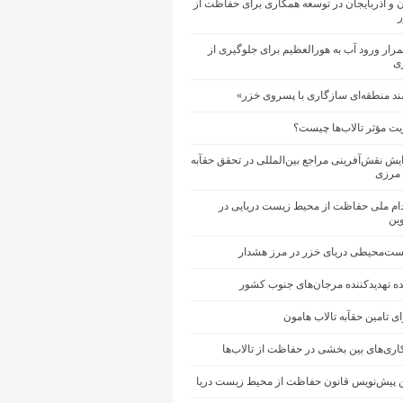
ان و آذربایجان در توسعه همکاری برای حفاظت از
ر
رار ورود آب به هورالعظیم برای جلوگیری از
ی
ند منطقه‌ای سازگاری با پسروی خزر»
یت مؤثر تالاب‌ها چیست؟
یش نقش‌آفرینی مراجع بین‌المللی در تحقق حقآبه
 مرزی
دام ملی حفاظت از محیط‌ زیست دریایی در
ین
ست‌محیطی دریای خزر در مرز هشدار
ینده تهدیدکننده مرجان‌های جنوب کشور
ای تامین حقآبه تالاب هامون
ری‌های بین‌ بخشی در حفاظت از تالاب‌ها
ین پیش‌نویس قانون حفاظت از محیط زیست دریا