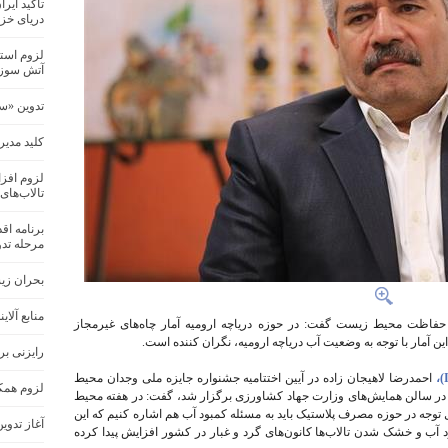
تاکید ایر
دریای خز
لزوم استم
آتش سوز
تدوین «س
کلید مدیر
لزوم افزا
تالاب‌های
برنامه اق
مرحله تدو
بحران زی
منابع آلا
حفاظت محیط زیست گفت: در حوزه دریاچه ارومیه آمار چاه‌های غیرمجاز
ن آمار با توجه به وضعیت آب دریاچه ارومیه، نگران کننده است.
رایزنی بر
احمدرضا لاهیجان زاده در آیین اختتامیه جشنواره جایزه ملی وجدان محیط
لزوم همکا
در سالن همایش‌های وزارت جهاد کشاورزی برگزار شد، گفت: در هفته محیط
ل توجه در حوزه مصرف پلاستیک باید به مسئله کمبود آب هم اشاره کنیم که این
آغاز تدو
د آب و خشک شدن تالاب‌ها کانون‌های گرد و غبار در کشور افزایش پیدا کرده