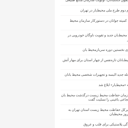
وق جنگلبانان، اولویت سازمان منابع طبیعی
 دوم طرح ملی محیط‌یار در تهران
ی کمیته جوانان در دستورکار سازمان محیط
جذب ۴۸۰ محیط‌بان جدید و تقویت ناوگان خودرویی در
ری نخستین دوره سربازمحیط بان
ط‌بانان تازه‌نفس از چهار استان برای مهار آتش
حله جدید البسه و تجهیزات شخصی محیط بانان
 «محیط‌یار» ابلاغ شد
زمان حفاظت محیط زیست درگذشت محیط بان
عی باغینی را تسلیت گفت
یرکل حفاظت محیط زیست استان تهران به
وز محیطبان
گی پلاستیکی برای قلب و عروق