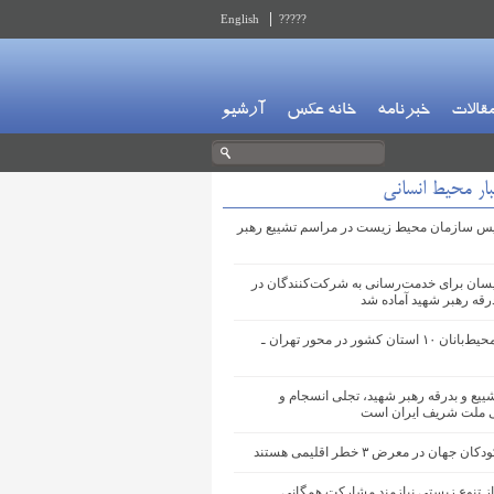
English
?????
قالات
خبرنامه
خانه عکس
آرشیو
ار محیط انسانی
س سازمان محیط‌ زیست در مراسم تشییع رهبر
یسان برای خدمت‌رسانی به شرکت‌کنندگان در
رقه رهبر شهید آماده شد
استقرار محیط‌بانان ۱۰ استان کشور در محور تهران ـ
یع و بدرقه رهبر شهید، تجلی انسجام و
 ملت شریف ایران است
ن جهان در معرض ۳ خطر اقلیمی هستند
از تنوع زیستی نیازمند مشارکت همگانی