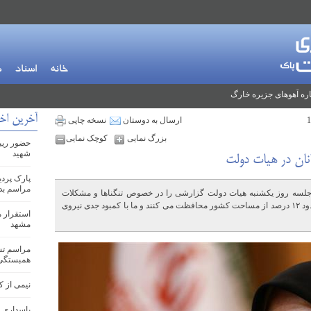
خانه
اسناد
م
ره آهوهای جزیره خارگ
آخرین اخب
ارسال به دوستان
نسخه چاپی
بزرگ نمایی
کوچک نمایی
حضور ریی
شهید
نان در هیات دولت
پارک پرد
مراسم بد
سه روز یکشنبه هیات دولت گزارشی را در خصوص تنگناها و مشکلات
محیط بانان مطرح کنم زیرا محیط بانان ما از حدود ۱۲ درصد از مساحت کشور محافظت می کنند و ما با کمبود جدی نیروی
مشهد
مراسم تشی
همبستگی
نیمی از کودکا
پاسداری 