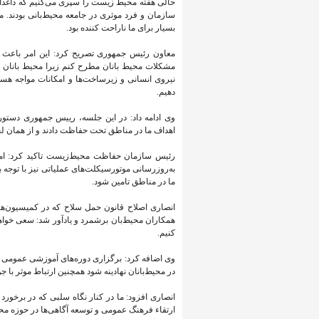
حالی هفته محیط زیست را سپری می‌کنیم که داغدار م
بسیار برای ما ناراحت کننده بود.
معاون رئیس ‌جمهوری تصریح کرد: این امر باعث
نیروی انسانی و زیرساخت‌ها و امکانات مواجه هست
دهیم.
وی ادامه داد: در این جلسه، رییس جمهوری دستور و
اهداف ما در مناطق تحت حفاظت دادند و از همان لح
رئیس سازمان حفاظت محیط‌زیست تاکید کرد: امسا
به‌روزرسانی موتورسیکلت‌های عملیاتی نیز با توجه 
ما در مناطق تامین شود.
انصاری اصلاح قانون حمل سلاح که در کمیسیون‌
همکاران محیط‌بان برشمرد و یادآور شد: سعی خواهیم
کنیم.
وی اضافه کرد: برگزاری دوره‌های آموزشی عمومی و
در محیط‌بانان نهادینه شود همچنین ارتباط موثر با
انصاری افزود: ما در کنار نگاه سلبی که در برخورد 
ارتقاء فرهنگ عمومی و توسعه آگاهی‌ها در حوزه محی