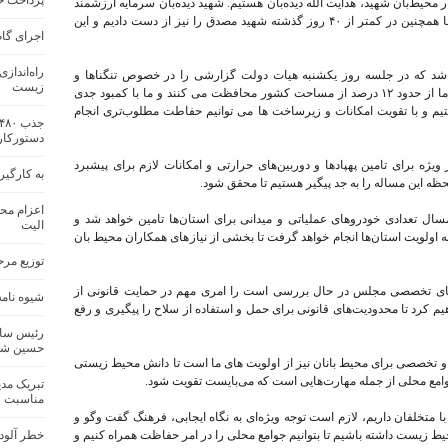
پرداخت حق
حیط‌بان شهید، هدایت الله دیده‌بان هستیم. شهید دیده‌بان سرمایه ارزشمند
سازمان و فرد موثری در جامعه محیط‌بانی بودند. ما همچنین در کمتر از ۴۰ روز گذشته شهید مصدق را نیز از دست دادیم و این
اجرای گام
راه‌انداز
 شد که در جلسه روز یکشنبه هیات دولت گزارشی را در خصوص تنگناها و
زیست
مشکلات محیط بانان مطرح کنم زیرا محیط بانان ما از حدود ۱۲ درصد از مساحت کشور محافظت می کنند و ما با کمبود جدی
یم و با تقویت امکانات و زیرساخت ها می توانیم حفاطت مطلوب‌تری انجام
دستورکار
یژه برای تامین پهپادها و دوربین‌های حرارتی و امکانات لازم برای پیشبرد
به کارگی
ظه این مساله را به جد پیگیر هستیم تا محقق شود.
اعزام محی
ل تعدادی خودروهای عملیاتی و میدانی برای استان‌ها تامین خواهد شد و
الیت
به اولویت استان‌ها انجام خواهد گرفت تا بخشی از نیازهای همکاران محیط بان
توزیع مر
های تخصصی مجلس در حال بررسی است را امری مهم در حمایت قانونی از
شیوه نامه
 کرد تا محدودیت‌های قانونی برای حمل و استفاده از سلاح را پیگیری و رفع
رئیس سا
حسین شجا
 تخصصی برای محیط بانان نیز از اولویت های ما است تا دانش محیط زیستی
 جوامع محلی از جمله مهارت‌هایی است که می‌بایست تقویت شود.
تبریک مد
مناسبت ر
با متخلفان داریم، لازم است توجه ویژه‌ای به نگاه ایجابی، فرهنگ گفت وگو و
ط زیست داشته باشیم تا بتوانیم جوامع محلی را در امر حفاظت همراه کنیم و
خطر آلود