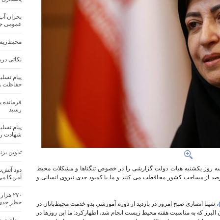
بحران آب
عمومی جها
محیط‌زیس
نکاتی درب
پیام تسلی
حفاظت و 
فرمانده 
رسید
پیام تسل
شهادت ره
تدوین بر
روز یکشنبه هیات دولت گزارشی را در خصوص تنگناها و مشکلات محیط
دود آتش‌س
ن مطرح کنم زیرا محیط بانان ما از حدود ۱۲ درصد از مساحت کشور محافظت می کنند و ما با کمبود جدی نیروی انسانی و
آمریکا می
۲۷۰ هز
خطر جدی
شینا انصاری صبح امروز در بازدید از دوره آموزشی بدو خدمت محیط‌بانان در
لبرز که به مناسبت هفته محیط زیست انجام شد، اظهارکرد: ما این روزها در