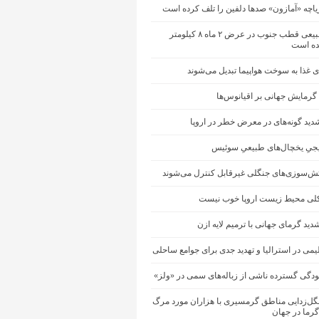
یاچه «آمازون» صدها دلفین را تلف کرده است
یخچال طبیعی قطب جنوب در عرض ۲ ماه ۸ کیلومتر
ه است
 غذا به سوخت هواپیما تبدیل می‌شوند
 گرمایش جهانی بر اقیانوس‌ها
ید گونه‌های در معرض خطر در اروپا
جیِ یخچال‌های طبیعیِ سوئیس
آتش‌سوزی‌های جنگلی غیرقابل کنترل می‌شوند
ی محیط زیست اروپا خوب نیست
دید گرمای جهانی با ترمیم لایه ازن
یمی در استرالیا و تهدید جدی برای جوامع ساحلی
ودگی گسترده ناشی از زباله‌های سمی در «ولز»
نگل‌زدایی مناطق گرمسیری با هزاران مورد مرگ
گرما در جهان