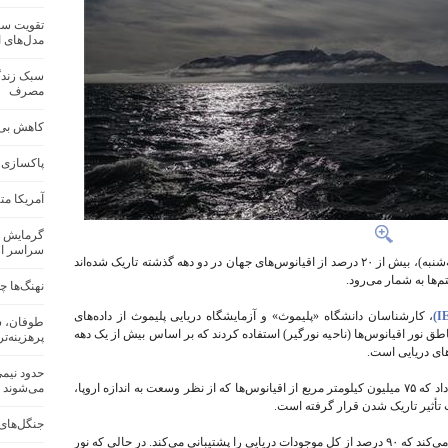
تقویت سام
مدل‌های 
سبک زندگ
مصرف
کاهش بی‌س
پاکسازی 
آمریکا م
گرمایش ز
سراسر ار
بر اساس مطالعات منتشر شده در روز گذشته (سه‌شنبه)، بیش از ۲۰ درصد از اقیانوس‌های جهان در دو دهه گذشته تاریک شده‌اند
‌ها به شمار می‌رود.
نهنگ‌ها چ
، کارشناسان دانشگاه «پلیموث» و آزمایشگاه دریایی پلیموث از داده‌های
طوفان، س
طق نور اقیانوس‌ها (ناحیه نورگیر) استفاده کردند که بر اساس بیش از یک دهه
پرهزینه‌ترین
ای دریایی است.
این مطالعه در مجله Global Change Biology نشان داد که ۷۵ میلیون کیلومتر مربع از اقیانوس‌ها که از نظر وسعت به اندازه اروپا،
می‌شوند
 تأثیر تاریک شدن قرار گرفته است.
جنگل‌های 
این پدیده، حیات در لایه‌های بالایی اقیانوس را مختل می‌کند که ۹۰ درصد از کل موجودات دریایی را پشتیبانی می‌کند. در حالی که نور