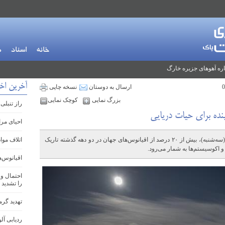
خانه
اسناد
م
ره آهوهای جزیره خارگ
آخرین اخب
ارسال به دوستان
نسخه چاپی
بزرگ نمایی
کوچک نمایی
راز تنبلی
نده برای حیات دریایی
احیای مرا
بر اساس مطالعات منتشر شده در روز گذشته (سه‌شنبه)، بیش از ۲۰ درصد از اقیانوس‌های جهان در دو دهه گذشته تاریک
اتلاف موا
و اکوسیستم‌ها به شمار می‌رود.
اقیانوس‌ه
احتمال وق
را تشدید 
تهدید گرم
ردیابی آل