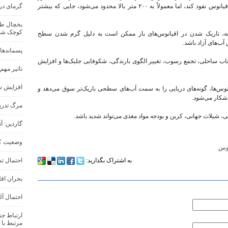
خورشید می‌تواند تا عمق یک کیلومتری به آب‌های اقیانوس نفوذ کند، اما معمولاً به ۲۰۰ متر بالا محدود می‌شود، جایی که بیشتر
گرمای در
کوچک شد
لعه، تاریک شدن در اقیانوس‌های باز ممکن است به دلیل گرم شدن سطح
آب‌های آزاد باشد.
پسماندهای
اب ساحلی، تجمع رسوب، تغییر الگوی بارندگی، شکوفایی جلبک‌ها و افزایش
تاثیر مهم
افزایش شد
وس‌ها، گونه‌های دریایی را به سمت آب‌های سطحی باریک‌تر سوق می‌دهد و
شکار می‌شود.
مرگ تدری
ی، شیلات جهانی، کربن و بودجه مواد مغذی می‌تواند شدید باشد.
گاردین: 
وضعیت کل
وس‌
به اشتراک بگذارید:
احتمال تش
بحران اقل
احتمال آل
ارتباط ج
مرتبط با 