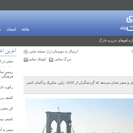
خانه
اسناد
م
ره آهوهای جزیره خارگ
آخرین اخ
ارسال به دوستان
نسخه چاپی
بزرگ نمایی
کوچک نمایی
سفر در ار
رییس ساز
فرهنگی تف
ل و سفر نشان می‌دهد که گردشگران از کانادا، ژاپن، مکزیک و آلمان کمتر
رکورد تاز
کشف برج دیده
کن معتر
کشف بیش از ۱۰۰ سازه با
سفر به آم