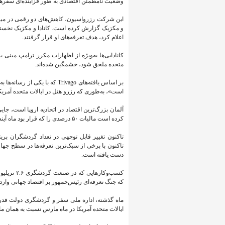
وضعیت نامطمئن اقتصادی به طور فزاینده‌ای سفرهای
این شرکت رزرواسیون، کاهش‌های دو رقمی در میزان
اعلام کرد، ‌هدف تعرفه‌های او قرار گرفتند.
کانادایی‌ها به‌ویژه از اظهارات مکرر ترامپ مبنی بر
متحده ملحق شود، خشمگین شده‌اند.
بر اساس یافته‌های Trivago که 
است»، به‌طوری که رزرو هتل در ایالات متحده آمری
آلمان بزرگ‌ترین اقتصاد در اتحادیه اروپا است، جایی
کرده است مالیات ۵۰ درصدی را که قرار بود ماه آینده اعمال شود، «متوقف» کرده است.
تاکنون تغییر قابل توجهی در تعداد گردشگران بریتا
تاکنون با برخی از سبک‌ترین تعرفه‌ها در سطح جهان 
دست یافته است.
کسب‌وکاره
که جنگ تعرفه‌ای رئیس‌جمهور بر اقتصاد جهانی وارد م
ماه گذشته، اداره ملی سفر و گردشگری دولت فدرال آ
ایالات متحده آمریکا در ماه مارس نسبت به همان ماه در سال گذشته، .۶