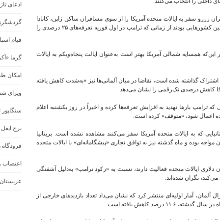
 داخلی را انتخاب می‌کنند.
ادعای تا
 رزرو سفر به ایالات متحده آمریکا را از سوی مسافران ساکن ژاپن، کانادا
گردشگری
و مکزیک گزارش کرده است. کانادا و مکزیک نخستین کشورهایی بودند از زمانی که ترامپ در اول فوریه تعرفه‌های ۲۵ درصدی را
قیام اسپا
 این‌که همسایه شمالی آمریکا بهتر است به‌عنوان ایالت پنجاه‌ویکم به ایالات
گرما «آک
امکان طبیعت
با یکی از رسانه‌ها به اشتراک گذاشته شده است، تقاضا در میان آلمانی‌ها نیز «به‌شدت کاهش یافته
کا کاهش درصدی تک‌رقمی را نشان می‌دهد.
ویزای شن
 که ترامپ بارها تهدید به افزایش تعرفه‌ها کرده و اخیراً در روز یکشنبه اعلام
سنگاپور ت
برج ایفل 
نیایی که به ایالات متحده آمریکا سفر می‌کنند مشاهده نشده است. بریتانیا
مواجه بوده و ماه گذشته نیز به توافق تجاری «پیشگامانه‌ای» با ایالات متحده
فرودگاه د
اعتصاب و 
ایی که در صنعت گردشگری ۲.۶ تریلیون دلاری ایالات متحده فعالیت دارند، نسبت به «رکود ترامپ» به‌دلیل آشفتگی‌
ی‌کند، نگران شده‌اند.
عربستان 
لمان، آمار اولیه‌ای منتشر کرد که نشان می‌داد تعداد بازدیدهای خارجی از
۱۱ درصد کاهش یافته است.