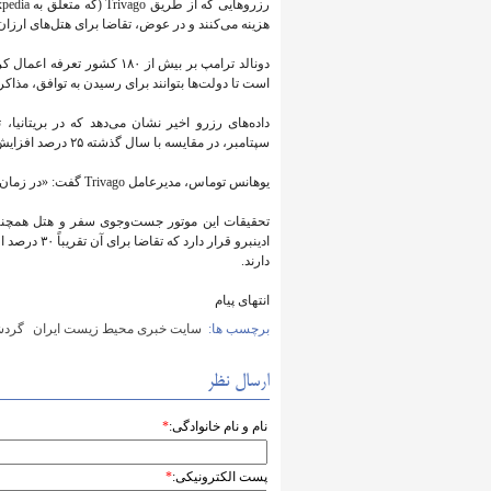
هزینه می‌کنند و در عوض، تقاضا برای هتل‌های ارزان‌ت
است تا دولت‌ها بتوانند برای رسیدن به توافق، مذاکره
داده‌های رزرو اخیر نشان می‌دهد که در بریتانیا
سپتامبر، در مقایسه با سال گذشته ۲۵ درصد افزایش یافته است.
یوهانس توماس، مدیرعامل Trivago گفت: «در زمان‌های پر از نبود قطعیت، مردم ترجیح می‌دهند نزدیک‌تر به خانه بمانند.»
تحقیقات این موتور جست‌وجوی سفر و هتل همچنین
ادینبرو قرا
دارند.
انتهای پیام
برچسب ها:
سایت خبری محیط زیست ایران
گردش
ارسال نظر
نام و نام خانوادگی:
*
پست الکترونیکی:
*