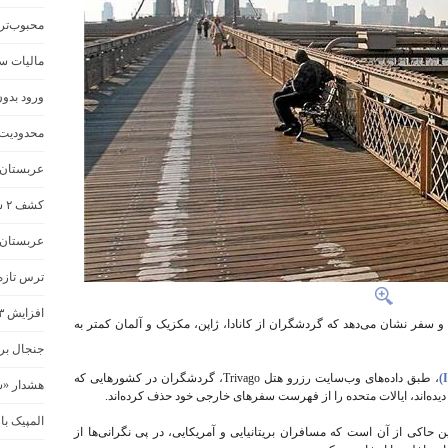
محبوب‌تر
مالیات سف
ورود بدون وی
محدودیت‌ه
عربستان گ
کشف ۲ شهر باستانی گمشده
عربستان
ترس تازه 
افزایش ۳ برابری مالیات گردشگری نیوزلند
و سفر نشان می‌دهد که گردشگران از کانادا، ژاپن، مکزیک و آلمان کمتر به
جنجال بر 
، طبق داده‌های وب‌سایت رزرو هتل Trivago، گردشگران در کشورهایی که
هشدار «س
دیده‌اند، ایالات متحده را از فهرست سفرهای خارجی خود حذف کرده‌اند.
المپیک با
وتور جست‌وجوی هتل «Trivago» همچنین حاکی از آن است که مسافران بریتانیایی و آمریکایی، در پی نگرانی‌ها از