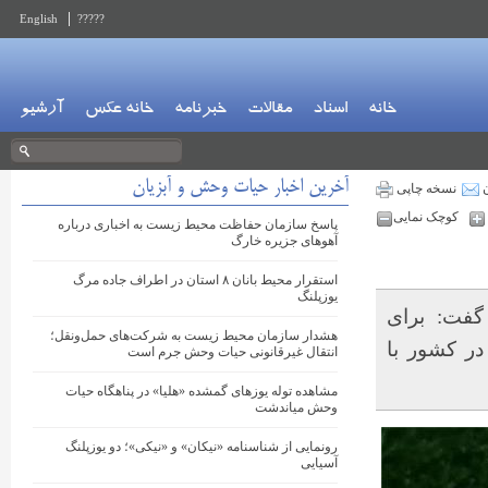
English
?????
خانه
اسناد
مقالات
خبرنامه
خانه عکس
آرشیو
آخرین اخبار حیات وحش و آبزیان
ن
نسخه چاپی
کوچک نمایی
پاسخ سازمان حفاظت محیط زیست به اخباری درباره
آهوهای جزیره خارگ
استقرار محیط بانان ۸ استان در اطراف جاده مرگ
یوزپلنگ
فت: برای
هشدار سازمان محیط زیست به شرکت‌های حمل‌ونقل؛
در کشور با
انتقال غیرقانونی حیات‌ وحش جرم است
مشاهده توله‌ یوزهای گمشده «هلیا» در پناهگاه حیات
وحش میاندشت
رونمایی از شناسنامه «نیکان» و «نیکی»؛ دو یوزپلنگ
آسیایی