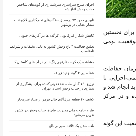
اجرای طرح سراسری سرشماری از گونه‌های شاخص
حیات‌ وحش آغاز شد
نابودی حدود ۹۲ درصد زیستگاه‌های تخم‌گذاری لاک‌پشت
منقار عقابی در بوشهر
رای نخستین
کاهش شکار غیرقانونی کرگدن‌ها در آفریقای جنوبی
موفقیت، بومی
تعلیق فعالیت ۴ باغ‌ وحش کشور به دلیل تخلفات و شرایط
نامناسب
مشاهده یک کوسه نارنجی‌رنگِ نادر در آب‌های کاستاریکا
ازمان حفاظت
شناسایی ۳ گونه جدید زرافه
می-اجرایی با
توزیع ۱۶۰ گالن ماده ضدعفونی‌کننده برای پیشگیری از
د انجام شد و
بیماری در حیات وحش استان تهران
ه و در مرکز
کشف ۴۰ قطعه قزل‌آلای خال ‌قرمز از صیاد غیرمجاز
طرح جامع و ملی مدیریت قاچاق حیات وحش در کشور
تدوین می‌شود
عیت این گونه
تلف شدن یک قلاده شیر نر بالغ