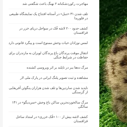
مهاجرت رکوردشکنانه ۲ نهنگ باعث شگفتی شد
تلف شدن ۳۱ «تنبل» در آستانه افتتاح یک نمایشگاه طبیعی
در فلوریدا
کشف حدود ۲۰۰ لاشه فُک در سواحل دریای خزر در
قزاقستان
لمس نوزادان حیات‌ وحش ممنوع است و پیگرد قانونی دارد
انتقال موقت پرندگان باغ پرندگان لویزان به مازندران برای
حفاظت در شرایط جنگی
مرگ ده‌ها ببر در تایلند بر اثر ویروسی کشنده
مشاهده و ثبت تصویر پلنگ ایرانی در پارک ملی لار
ناپدید شدن ساردین‌ها و تلف شدن هزاران پنگوئن آفریقایی
از گرسنگی
مرگ سالخورده‌ترین ساکن باغ وحش «سن‌دیگو» در ۱۴۱
سالگی
کشف لاشه بیش از ۱۰۰ «فُک خزری» در امتداد ساحل
قزاقستان