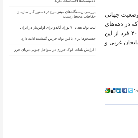
لاک‌پشت‌ها احساسات دارند
بررسی زیستگاه‌های میش‌مرغ در دستور کار سازمان
 وضعیت جهانی
حفاظت محیط زیست
 است اما از آنجا که در دهه‌های
ثبت تولد تعداد ۷۰ نوزاد گاندو برای اولین‌بار در ایران
اخیر جمعیت این گونه در ایران به‌شدت کاهش یافته، تنها کمتر از ۲۰ فرد از این
جستجوها برای یافتن توله خرس گمشده ادامه دارد
ایجان غربی و
افزایش تلفات فوک خزری در سواحل جنوبی دریای خزر
ید: