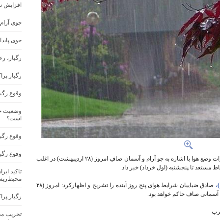
افزایش ن
جوی آرام
جوی پاید
رگبار، ر
رگبار پرا
وقوع رگب
وضعیت جو
است؟
وقوع رگبا
وقوع رگب
رئیس مرکز ملی پیش‌بینی و مدیریت بحران مخاطرات وضع هوا با اشاره به جو آرام و آسمان صافِ امروز (۲۸ اردیبهشت) در اغلب
ط مستعد تا پنجشنبه (اول خرداد) خبر داد.
تاکید ایر
محیط‌زیس
صادق ضیاییان شرایط هوای پنج روز آینده را تشریح و اظهارکرد: امروز (۲۸
 آسمانی صاف حاکم خواهد بود.
رگبار پرا
غرب
تخریب مح