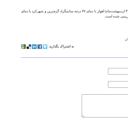
ضیاییان در پایان گفت: طی فردا و پس فردا (۲۹ و ۳۰ اردیبهشت‌ماه) اهواز با دمای ۴۷ درجه سانتیگراد گرم‌ترین و شهرکرد با دمای
ن
به اشتراک بگذارید: