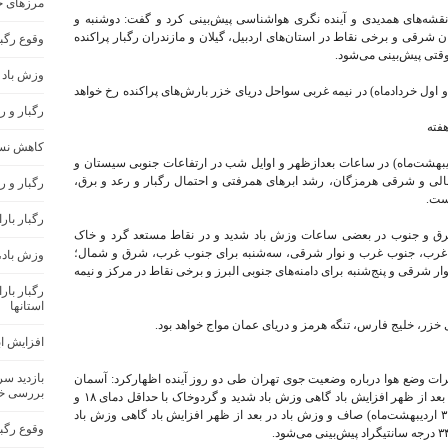
مرزهای ج
 نقشه‌های همدیدی و آینده نگری هواشناسی پیش‌بینی کرد و گفت:‌ دوشنبه و
ال آذربایجان شرقی و برخی نقاط در استان‌های اردبیل، گیلان و مازندران رگبار پراکنده
وقوع رگب
وقتی پیش‌بینی می‌شود.
وزش باد 
و پنج‌شنبه (۳۱ اردیبهشت‌ماه و اول خردادماه) در نیمه غربی سواحل دریای خزر بارش‌های پراکنده رخ خواهد
رگبار و 
هفته
کاهش نسب
ن اضافه کرد: یکشنبه و دوشنبه (۲۹ و ۳۰ اردیبهشت‌ماه) در ساعات بعدازظهر و اوایل شب در ارتفاعات جنوبی سیستان و
الی و شرقی هرمزگان، رشد ابرهای همرفتی و احتمال رگبار و رعد و برق،
رگبار و ر
یست.
رگبار بار
رق و جنوب در بعضی ساعات وزش باد شدید و در نقاط مستعد گرد و خاک
ل غرب، جنوب غرب و نوار شرقی، سه‌شنبه برای جنوب غرب، شرق و شمال؛
وزش باد،
وار شرقی و پنج‌شنبه برای دامنه‌های جنوبی البرز و برخی نقاط در مرکز و نیمه
رگبار با
استانها
خزر، خلیج فارس، تنگه هرمز و دریای عمان مواج خواهد بود.
افزایش اب
بازدید س
ات وضع هوا درباره وضعیت جوی تهران طی دو روز آینده اظهارکرد: آسمان
بررسی خ
تهران فردا (۲۹ اردیبهشت‌ماه) صاف و وزش باد در بعد از ظهر افزایش باد گاهی وزش باد شدید و گردوخاک با حداقل دمای ۱۸ و
حداکثر دمای ۳۴ درجه سانتیگراد و طی ‌سه‌شنبه (۳۰ اردیبهشت‌ماه) صاف و وزش باد در بعد از ظهر افزایش باد گاهی وزش باد
وقوع رگب