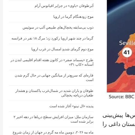
اَبَرطوفان «باوی» در جزایر اقیانوس آرام
موج زودهنگام گرما در اروپا
ذوب بی‌سابقه یخچال‌های طبیعیِ آلپ در سوئیس
گرما در چند شهر اروپا رکورد زد؛ مرگ ۱۸ نفر در فرانسه
موج دوم گرمای شدیدِ امسال در غرب اروپا
طرح «پسماند صفر» در کانون هفته اقدام اقلیمی لندن در
آستانه «کاپ ۳۱»
قاره‌ای که سریع‌تر از میانگین جهانی در حال گرم شدن
است
طوفان و باران شدید در شمال‌غرب پاکستان و هشدار
طغیان دریاچه یخچالی
پدیده «ال نینو» آغاز شده است
‌ها پیش‌بینی
سازمان ملل: میزان افزایش سطح دریاها در دهه اخیر ۲
برابر شده است
به احتمال زیاد در سال جاری میلادی (۲۰۲۵)، تابستان داغی را
ماه مه ۲۰۲۶، دومین ماه مه گرم در جهان از زمان شروع