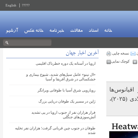
English
?????
خانه
اسناد
مقالات
خبرنامه
خانه عکس
آرشیو
آخرین اخبار جهان
ن
نسخه چاپی
کوچک نمایی
اروپا در آستانه یک دوره خطرناک اقلیمی
«ال نینو» عامل سیل‌های شدید، شیوع بیماری و
خشکسالی در شرق آفریقا و آسیا
قیانوس‌ها
رویارویی شرق آسیا با طوفانی ویرانگر
پیش‌بینی کرده است که اروپا به احتمال زیاد در سال جاری میلادی (۲۰۲۵)،
ژاپن در مسیر یک طوفان دریایی بزرگ
فرار هزاران نفر از جنوب اروپا در پی تشدید
آتش‌سوزی‌های جنگلی
طوفان در جنوب چین قربانی گرفت؛ هزاران نفر تخلیه
شدند