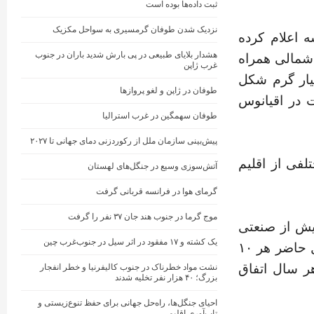
ثبت داده‌ها بوده است
نزدیک شدن طوفان گرمسیری به سواحل مکزیک
 اعلام کرده
هشدار بلایای طبیعی در پی بارش شدید باران در جنوب
 شمالی همراه
غرب ژاپن
یار گرم شکل
طوفان در ژاپن و لغو پروازها
ت در اقیانوس
طوفان سهمگین در غرب استرالیا
پیش‌بینی سازمان ملل از رکوردزنی دمای جهانی تا ۲۰۲۷
لفی از اقلیم
آتش‌سوزی وسیع در جنگل‌های لهستان
گرمای هوا در فرانسه قربانی گرفت
موج گرما در جنوب هند جان ۳۷ نفر را گرفت
یش از صنعتی
یک کشته و ۱۷ مفقود در اثر سیل در جنوب‌غرب چین
شدن به بعد، ۲ برابر شده و تابستان‌های فوق‌العاده گرم که در حال حاضر هر ۱۰
ر سال اتفاق
نشت مواد خطرناک در جنوب کالیفرنیا و خطر انفجار
بزرگ؛ ۴۰ هزار نفر تخلیه شدند
احیای جنگل‌ها، راه‌حل جهانی برای حفظ تنوع‌زیستی و
تاب‌آوری اقلیمی