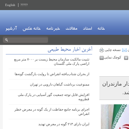
English
?????
خانه
اسناد
مقالات
خبرنامه
خانه عکس
آرشیو
آخرین اخبار محیط طبیعی
ن
نسخه چاپی
کوچک نمایی
تثبیت مالکیت سازمان محیط زیست بر ۷۰۰۰ متر مربع
اراضی پارک ملی گلستان
از بحران شتاب‌یافته انقراض تا روایت بازگشت گونه‌ها
ر مازندران
ممنوعیت برداشت گیاهان دارویی در تهران
د.
افزایش قابل توجه جمعیت گور آسیایی در پارک ملی
قطرویه
اجرای برنامه جامع حفاظت از یک گونه در معرض خطر
انقراض
ایران دارای ۲۱۳ گونه در معرض تهدید