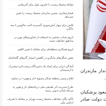
مقابله محیط زیست با حلزون غول پیکر آفریقایی
فشارمجازی، مسیر سازمان محیط زیست را تغییر
نمی‌دهد
تلاش برای مهار آتش‌سوزی گسترده الیت چالوس با سه
بالگرد
لزوم شتاب بخشی به استفاده از فناوری‌های نوین در
مناطق حفاظت شده
لزوم همکاری منطقه‌ای برای مقابله با تغییر اقلیم
نقش جنگل‌های مانگرو در کاهش انتشار گازهای گلخانه‌ای
آمادگی ایران برای ایجاد یک ذخیره‌گاه زیست‌کره مشترک
ار مازندران
با ارمنستان
ابلاغ رسمی منطقه شکار ممنوع «تار و هویر» در دماوند
طرح مدیریت اثر طبیعی ملی دریاچه‌های تار و هویر به
مرحله پایانی تدوین رسید
عود پزشکیان
ت دولت صادر
تأکید یگان حفاظت محیط زیست تهران بر مقابله با تصرف
اراضی ملی