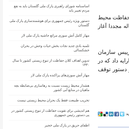
اساسنامه شورای راهبری پارک ملی گلستان باید به نفع
مردم تغییر یابد
 حفاظت محیط
دستور ویژه رئیس جمهوری برای هوشمندسازی پارک ملی
ه مجددا آغاز
گلستان
مهار کامل آتش ‌سوزی مراتع حاشیه پارک ملی لار
تلمبه بادی جدید نجات‌ بخش حیات وحش در بحران
خشکسالی
رییس سازمان
ه داد که در
تدوین اهداف کلان حفاظت از تنوع زیستی کشور تا سال
۱۴۳۰
و دستور توقف
مهار آتش‌ سوزی‌های پراکنده پارک ملی لار
هشدار محیط زیست نسبت به رهاسازی بی‌ضابطه بچه
ماهیان در منابع آبی کشور
تخریب طبیعت فقط یک بحران محیط زیستی نیست
هم اندیشی برای تقویت حفاظت از تنوع زیستی کشور در
ید:
پی دستور رئیس جمهوری
اطفای حریق در پارک ملی خجیر