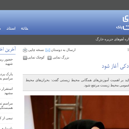
خانه
اسناد
م
ره آهوهای جزیره خارگ
آخرین اخب
ارسال به دوستان
نسخه چاپی
بزرگ نمایی
کوچک نمایی
حضور ریی
شهید
دکی آغاز شود
پارک پرد
مراسم بد
 بر اهمیت آموزش‌های همگانی محیط زیستی گفت: بحران‌های محیط
 عمومی محیط زیست مرتفع شود.
مشهد
مراسم تشی
همبستگی
نیمی از کودکا
پاسداری 