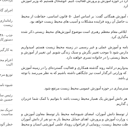
پرداخت حق
دارد در حوزه آموزش و پرورش فعالیت کنیم. خوشحال هستیم که وزیر آموزش
رد.
اجرای گام
انصاری با اشاره به اسناد بالادستی موجود در زمینه آموزش همگانی گفت: بر اساس اصل ۵۰ قانون اساسی، حفاظت از محیط
راه‌انداز
 حاصل آن روند فزاینده مشکلات و آسیب های محیط زیست خواهد بود.
زیست
ی ابلاغی مقام معظم رهبری است موضوع آموزش‌های محیط زیستی ذکر شده
‌گذاری کرد.
دستورکار
برنامه و آموزش عملی و غیر رسمی در زمینه محیط زیست هستم. امیدواریم
به کارگی
دارس شود تا موجب تغییر نگرش و سبک زندگی شویم. این تغییر از آموزش و
ط زیستی را در خانواده تسری خواهند دارد.
اعزام محی
الیت
ریم در ادامه روند گذشته همکاری و فعالیت گسترده‌ای را در زمینه آموزش
 وزارتی اثرگذار است نیز جایگاهی داشته باشیم که به نظر می‌رسد با توجه
توزیع مر
 باشد.
شیوه نامه
با بسترسازی در حوزه آموزش عمومی محیط زیست مرتفع شود.
رئیس سا
ه هر دانش آموزش یک همیار محیط زیست باشد تا بتوانیم با کمک شما عزیزان
حسین شجا
گذاریم.
تبریک مد
ر توسط دانش آموزان، امضای شیوه‌نامه محیط یار توسط معاون آموزش و
مناسبت ر
وزارت آموزش و پرورش، اهدای حمایل محیط یار به دو نفر از دانش آموزان
ت محیط زیست، رونمایی از فراخوان رویداد علمی آموزشی انسان و محیط
خطر آلود