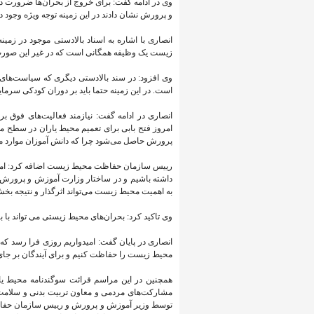
وی در ادامه گفت: برای خروج از بحران‌ها ضرورت 
و پرورش نشان دادند در این زمینه توجه ویژه وجود دا
زیست یک وظیفه همگانی است که در غیر این صورت
وی افزود: در سند بالادستی دیگری که سیاست‌ها
است. در این زمینه حتما باید بر دوران کودکی سرمایه
انصاری در ادامه گفت: نیازمند فعالیت‌های فوق 
امروز فتح بابی برای تعمیم محیط یاران در سطح م
پرورش حاصل می‌شود چرا که دانش آموزان موارد محی
رییس سازمان حفاظت محیط زیست اضافه کرد: امیدوا
داشته باشیم و در ساختار وزارت آموزش و پرورش که
به اهمیت محیط زیست می‌تواند اثرگذار و نتیجه بخش
وی تاکید کرد: بحران‌های محیط زیستی می تواند 
انصاری در پایان گفت: امیدواریم روزی فرا رسد ک
محیط زیست را حفاظت کنیم و برای آیندگان بر جای 
همچنین در این مراسم قرائت سوگندنامه محیط یا
مشارکت‌های مردمی و معاون تربیت بدنی و سلامت 
توسط وزیر آموزش و پرورش و رییس سازمان حفاظ