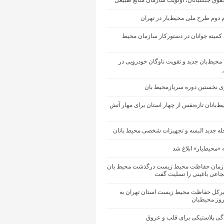
وق جنگلبانان، اولویت سازمان منابع طبیعی
 دوم طرح ملی محیط‌یار در تهران
ی کمیته جوانان در دستورکار سازمان محیط
جذب ۴۸۰ محیط‌بان جدید و تقویت ناوگان خودرویی در
ری نخستین دوره سربازمحیط بان
ط‌بانان تازه‌نفس از چهار استان برای مهار آتش
حله جدید البسه و تجهیزات شخصی محیط بانان
 «محیط‌یار» ابلاغ شد
زمان حفاظت محیط زیست درگذشت محیط بان
عی باغینی را تسلیت گفت
یرکل حفاظت محیط زیست استان تهران به
وز محیطبان
گی پلاستیکی برای قلب و عروق