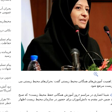
بحران آب
عمومی جها
محیط‌زیس
نکاتی درب
پیام تسلی
حفاظت و 
فرمانده 
رسید
پیام تسل
شهادت ره
تدوین بر
اهمیت آموزش‌های همگانی محیط زیستی گفت: بحران‌های محیط زیستی می
زیست مرتفع شود.
دود آتش‌س
آمریکا می
شینا انصاری در مراسم «روز آموزش همگانی حفظ محیط زیست» که صبح
ضمن خیر مقدم به دانش‌آموزان برای حضور در سازمان محیط زیست اظهار
۲۷۰ هز
خطر جدی
.