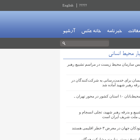
English
?????
قالات
خبرنامه
خانه عکس
آرشیو
ار محیط انسانی
س سازمان محیط‌ زیست در مراسم تشییع رهبر
یسان برای خدمت‌رسانی به شرکت‌کنندگان در
رقه رهبر شهید آماده شد
استقرار محیط‌بانان ۱۰ استان کشور در محور تهران ـ
یع و بدرقه رهبر شهید، تجلی انسجام و
 ملت شریف ایران است
ن جهان در معرض ۳ خطر اقلیمی هستند
از تنوع زیستی نیازمند مشارکت همگانی