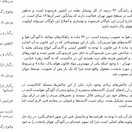
مرزهای ج
در شرایطی که بر اساس اعلام پلیس راهنمایی و رانندگی ۳۲ درصد از کل وسایل نقلیه در کشور فرسوده است و به‌طور
وقوع رگب
اختصاصی ۶۰۰۰ هزار دستگاه اتوبوس شخصی و دولتی در سطح شهر تهران فعالیت دارند که میانگین عمر آن‌ها ۱۳ سال است. در
ر این اتوبوس‌ها۱۰ سال است، خارج کردن این ناوگان فرسوده و نوسازی و اصلاح این ناوگان می‌تواند اولویت
وزش باد 
وای پاک داشته باشد.
رگبار و 
قانون هوای پاک که از سال ۹۶ برای کاهش آلودگی هوا به تصویب رسیده است، در ۳۴ ماده به راهکارهای مقابله با آلودگی هوا و
اینده‌های هوا می‌پردازد. یکی از این موضوعاتی که در این قانون به آن اشاره
کاهش نسب
شده «خودروهای فرسوده» است. براساس آیین‌نامه ماده ۸ این قانون با توجه به کاهش ایمنی و آلایندگی انواع وسایل نقلیه با
دنه، شاخص سن مرز فرسودگی به جای سن فرسودگی تعیین شده و خودروهای
رگبار و ر
و افزایش هزینه های تردد هستند این در حالیست که به گفته زهره عبادتی -
معاون محیط زیست انسانی اداره کل محیط زیست تهران - با وجود اینکه یکی از مهمترین مواد قانون هوای پاک، ماده ۸ و مربوط
رگبار بار
 مورد به‌شدت مغفول واقع شده چرا که یک بار پس از تصویب، توسط دیوان
ه آن مصوب شد.
وزش باد،
ای اجرای این قانون از جمله آیین‌نامه ماده ۸ آن چالش‌های زیادی وجود دارد. یکی از این چالش‌ها مسئله کاتالیست در
رگبار با
ز راه‌های کنترل آلاینده‌های منتشره از منابع متحرک آلودگی هواست البته در
استانها
ای ریه‌های خود نیز ارزشی قائل نیستند و نفس‌های مردم را هم در ازای پول
ندی تشکیل شده، برای تثبیت آلاینده‌ها و قبولی در معاینه فنی لازم است اما
افزایش اب
شده است.
بازدید س
بررسی خ
ن باید با توجه به ظرفیت‌ها و پتانسیل فنی این شهر انجام بگیرد. در راه حل
 اولویت‌های اصلی است چرا که سهم عمده‌ای در آلودگی هوای پایتخت را به خود
وقوع رگب