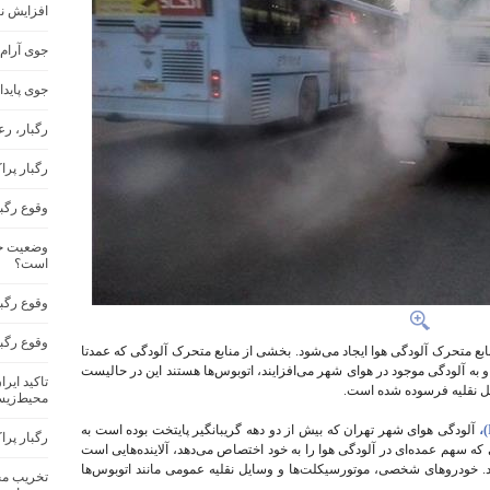
افزایش ن
جوی آرام
جوی پاید
رگبار، ر
رگبار پرا
وقوع رگب
وضعیت جو
است؟
وقوع رگبا
وقوع رگب
ابع متحرک آلودگی هوا ایجاد می‌شود. بخشی از منابع متحرک آلودگی که عمدتا
 و به آلودگی موجود در هوای شهر می‌افزایند، اتوبوس‌ها هستند این در حالیست
تاکید ایر
یل نقلیه فرسوده شده است.
محیط‌زیس
آلودگی هوای شهر تهران که بیش از دو دهه گریبانگیر پایتخت بوده است به
رگبار پرا
که سهم عمده‌ای در آلودگی هوا را به خود اختصاص می‌دهد، آلاینده‌هایی است
ند. خودروهای شخصی، موتورسیکلت‌ها و وسایل نقلیه عمومی مانند اتوبوس‌ها
تخریب مح