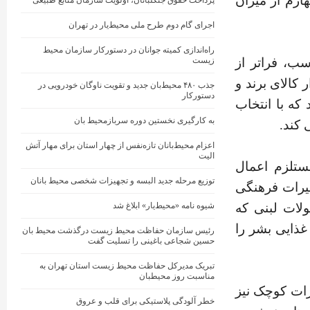
هارم از میزان
پرداخت حقوق جنگلبانان، اولویت سازمان منابع طبیعی
اجرای گام دوم طرح ملی محیط‌یار در تهران
راه‌اندازی کمیته جوانان در دستورکار سازمان محیط
سب، فراتر از
زیست
امت افراد پرداختند. در این تحقیق بیش از ۴۰ هزار کالای برند و
جذب ۴۸۰ محیط‌بان جدید و تقویت ناوگان خودرویی در
دستورکار
که با انتخاب
به کارگیری نخستین دوره سربازمحیط بان
 کند.
اعزام محیط‌بانان تازه‌نفس از چهار استان برای مهار آتش
الیت
مستلزم اعمال
توزیع مرحله جدید البسه و تجهیزات شخصی محیط بانان
یرات فرهنگی
لات لبنی که
شیوه نامه «محیط‌یار» ابلاغ شد
ژیم غذایی بشر را
رئیس سازمان حفاظت محیط زیست درگذشت محیط بان
حسین شجاعی باغینی را تسلیت گفت
تبریک مدیرکل حفاظت محیط زیست استان تهران به
مناسبت روز محیطبان
یرات کوچک نیز
خطر آلودگی پلاستیکی برای قلب و عروق