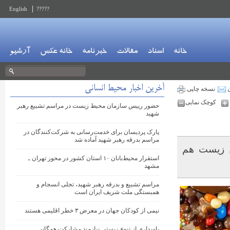
English
?????
خانه
اسناد
مقالات
خبرنامه
خانه عکس
آرشیو
آخرین اخبار محیط انسانی
ن
نسخه چاپی
کوچک نمایی
حضور رییس سازمان محیط‌ زیست در مراسم تشییع رهبر
شهید
پارک پردیسان برای خدمت‌رسانی به شرکت‌کنندگان در
مراسم بدرقه رهبر شهید آماده شد
ط زیست هم
استقرار محیط‌بانان ۱۰ استان کشور در محور تهران ـ
مشهد
مراسم تشییع و بدرقه رهبر شهید، تجلی انسجام و
همبستگی ملت شریف ایران است
نیمی از کودکان جهان در معرض ۳ خطر اقلیمی هستند
پاسداری از تنوع زیستی نیازمند مشارکت همگانی